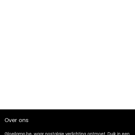
Over ons
Gloeilamp.be, waar nostalgie verlichting ontmoet. Duik in een