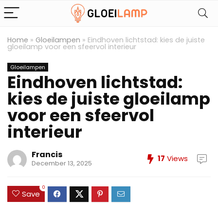
Home
»
Gloeilampen
»
Eindhoven lichtstad: kies de juiste
gloeilamp voor een sfeervol interieur
Gloeilampen
Eindhoven lichtstad:
kies de juiste gloeilamp
voor een sfeervol
interieur
Francis
17
Views
December 13, 2025
0
Save