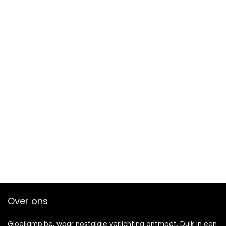
Over ons
Gloeilamp.be, waar nostalgie verlichting ontmoet. Duik in een