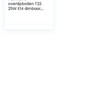
ovenlipbollen T22
25W E14 dimbaar,
2700K warm wit,
hittebestendig tot
300 ° C, 160 lm,
Edison capsule
gloeilampen, voor
ovens, koelkast,
zoutlampen,
extractor kappen,
kappen