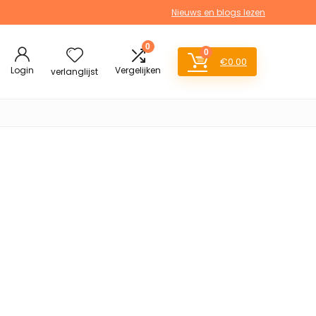
Nieuws en blogs lezen
0
0
€
0.00
Login
Vergelijken
verlanglijst