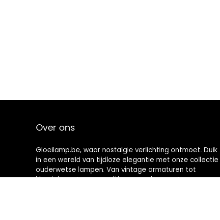
Over ons
Gloeilamp.be, waar nostalgie verlichting ontmoet. Duik
in een wereld van tijdloze elegantie met onze collectie
ouderwetse lampen. Van vintage armaturen tot
klassieke ontwerpen, wij brengen de warmte en
charme van weleer naar uw moderne ruimte. Verlicht
vandaag nog uw huis met geschiedenis.