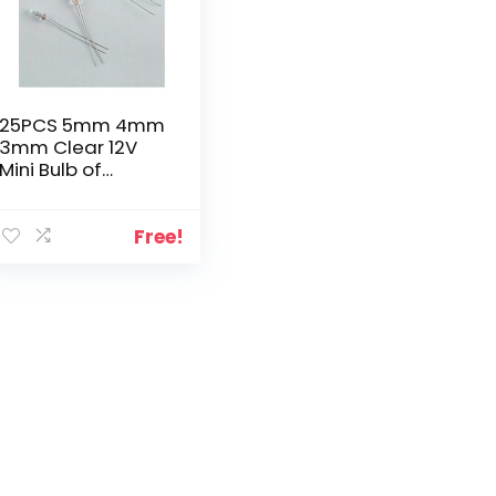
25PCS 5mm 4mm
3mm Clear 12V
Mini Bulb of
Wheat Rice Bulbs
Switch Button
Bulbs Indicator
Free!
Bulb Tungsten
Lamp (Size : 3MM)