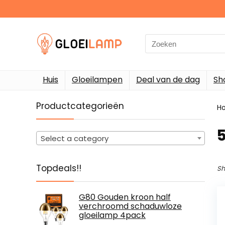
Search
for:
Huis
Gloeilampen
Deal van de dag
Sh
Productcategorieën
H
‎
Select a category
Topdeals!!
Sh
G80 Gouden kroon half
verchroomd schaduwloze
gloeilamp 4pack