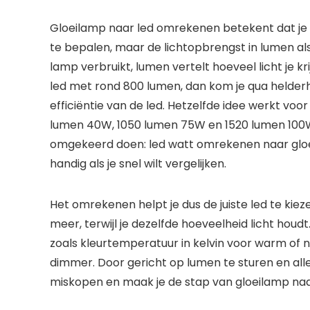
Gloeilamp naar led omrekenen betekent dat je n
te bepalen, maar de lichtopbrengst in lumen a
lamp verbruikt, lumen vertelt hoeveel licht je k
led met rond 800 lumen, dan kom je qua helderhei
efficiëntie van de led. Hetzelfde idee werkt v
lumen 40W, 1050 lumen 75W en 1520 lumen 100W. 
omgekeerd doen: led watt omrekenen naar gloei
handig als je snel wilt vergelijken.
Het omrekenen helpt je dus de juiste led te kiez
meer, terwijl je dezelfde hoeveelheid licht houd
zoals kleurtemperatuur in kelvin voor warm of n
dimmer. Door gericht op lumen te sturen en all
miskopen en maak je de stap van gloeilamp naar 