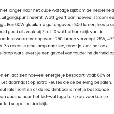
iet langer naar het oude wattage kijkt om de helderheid
ls uitgangspunt neemt. Watt geeft aan hoeveel stroom e
rijgt. Een 60W gloeilamp gaf ongeveer 800 lumen; kies je e
d goed uit, vaak bij 7 tot 10 watt afhankelijk van de
oor andere waardes: ongeveer 250 lumen vervangt 25W, 47
Zo reken je gloeilamp naar led, maar je kunt het ook
lamp watt levert je een gevoel van “oude” helderheid op
en én laat zien hoeveel energie je bespaart, vaak 80% of
t. Let daarnaast op extra keuzes die de beleving bepalen,
eutraler licht en of de led dimbaar is met je bestaande
een daarna naar het led-wattage te kijken, voorkom je
led soepel en duidelijk.