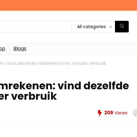
All categories
op
Blogs
n: vind dezelfde helderheid met minder verbruik
mrekenen: vind dezelfde
r verbruik
209
Views