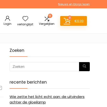
Nieuws en blogs lezen
0
0
€
0.00
Login
Vergelijken
verlanglijst
Zoeken
recente berichten
Wie zette het licht echt aan: de uitvinders
achter de gloeilamp