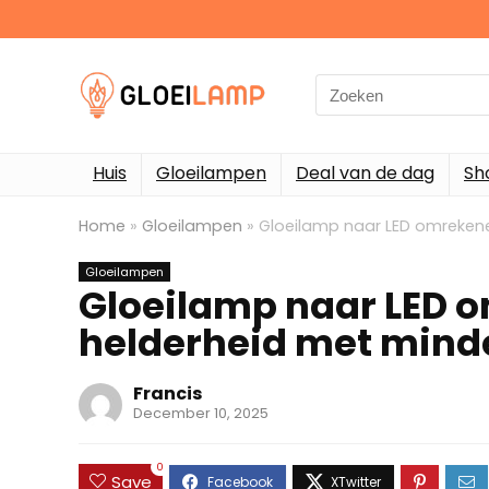
Search
for:
Huis
Gloeilampen
Deal van de dag
Sh
Home
»
Gloeilampen
»
Gloeilamp naar LED omrekene
Gloeilampen
Gloeilamp naar LED o
helderheid met minde
Francis
December 10, 2025
0
Save