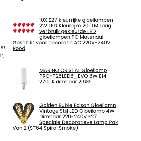
10X E27 kleurrijke gloeilampen
2W LED Kleurrijke 200LM Laag
verbruik gekleurde LED
gloeilampen PC Materiaal
Geschikt voor decoratie AC 220V-240V
 in
Rood
t;
MARINO CRISTAL Gloeilamp
PRO-T28LED8_EVO 8W E14
2700K dimbaar 21639
Golden Buble Edison Gloeilamp
Vintage Stijl LED Gloeilamp 4W
Dimbaar 220-240V E27
Speciale Decoratieve Lamp Pak
Van 2 (ST64 Spiral Smoke)