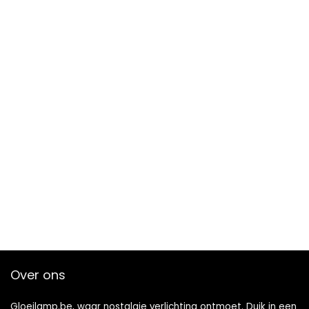
Over ons
Gloeilamp.be, waar nostalgie verlichting ontmoet. Duik in een