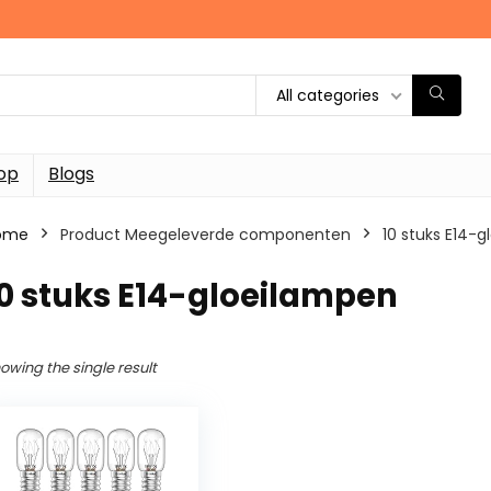
All categories
op
Blogs
ome
Product Meegeleverde componenten
‎10 stuks E14-
10 stuks E14-gloeilampen
owing the single result