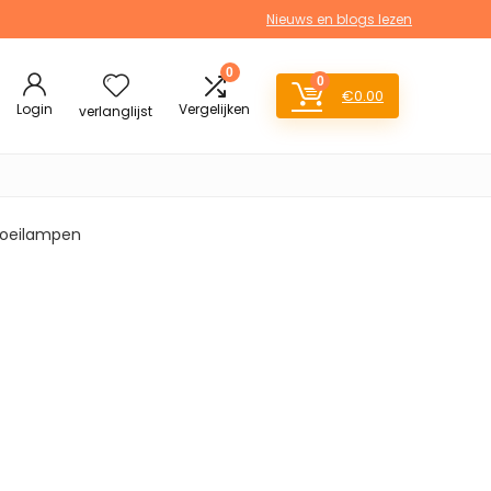
Nieuws en blogs lezen
0
0
€
0.00
Login
Vergelijken
verlanglijst
gloeilampen