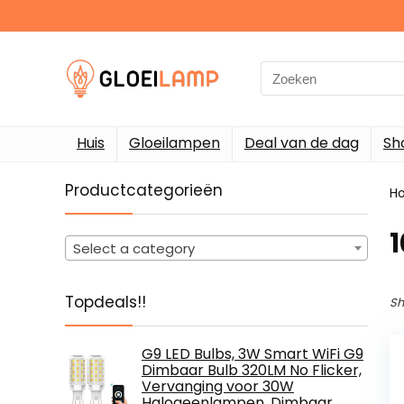
Search
for:
Huis
Gloeilampen
Deal van de dag
Sh
Productcategorieën
H
‎
Select a category
Topdeals!!
Sh
G9 LED Bulbs, 3W Smart WiFi G9
Dimbaar Bulb 320LM No Flicker,
Vervanging voor 30W
Halogeenlampen, Dimbaar