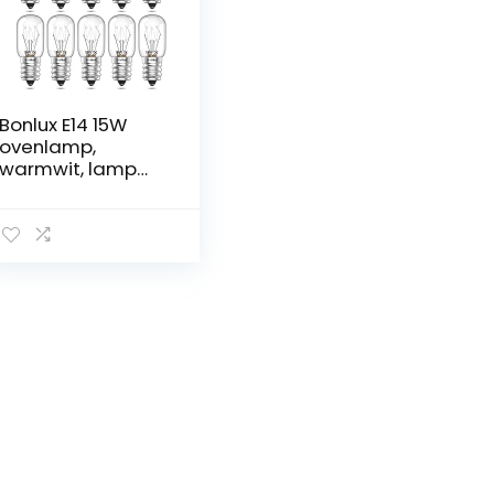
Bonlux E14 15W
ovenlamp,
warmwit, lamp
oven tot 300
graden, dimbaar,
zoutlamp,
gloeilamp 15 watt,
gloeilamp E14,
voor magnetron,
koelkast en
afzuigkap, 10
stuks