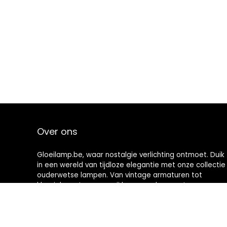
Over ons
Gloeilamp.be, waar nostalgie verlichting ontmoet. Duik
in een wereld van tijdloze elegantie met onze collectie
ouderwetse lampen. Van vintage armaturen tot
klassieke ontwerpen, wij brengen de warmte en
charme van weleer naar uw moderne ruimte. Verlicht
vandaag nog uw huis met geschiedenis.