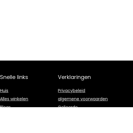
Snelle links
Verklaringen
Huis
Privacybeleid
Alles winkelen
algemene voorwaarden
Blogs
Gelieerde
openbaarmaking
Onze webshops
Adverteren