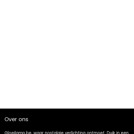
Over ons
Gloeilamp.be, waar nostalgie verlichting ontmoet. Duik in een