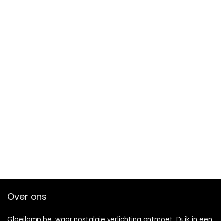
Over ons
Gloeilamp.be, waar nostalgie verlichting ontmoet. Duik in een