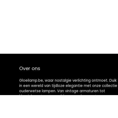
Over ons
Gloeilamp.be, waar nostalgie verlichting ontmoet. Duik
in een wereld van tijdloze elegantie met onze collectie
ouderwetse lampen. Van vintage armaturen tot
klassieke ontwerpen, wij brengen de warmte en
charme van weleer naar uw moderne ruimte. Verlicht
vandaag nog uw huis met geschiedenis.