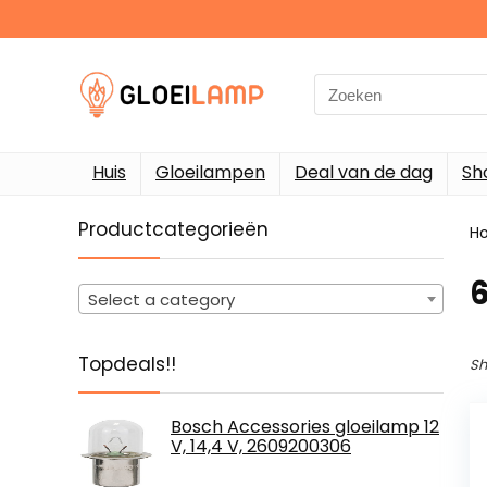
Search
for:
Huis
Gloeilampen
Deal van de dag
Sh
Productcategorieën
H
‎
Select a category
Topdeals!!
Sh
Bosch Accessories gloeilamp 12
V, 14,4 V, 2609200306