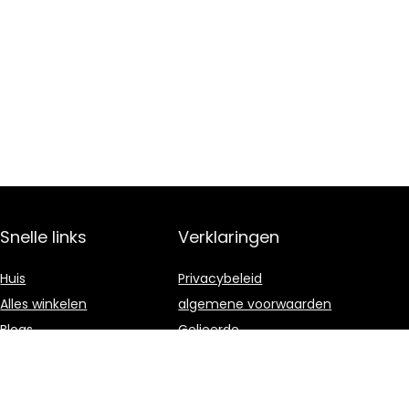
Snelle links
Verklaringen
Huis
Privacybeleid
Alles winkelen
algemene voorwaarden
Blogs
Gelieerde
openbaarmaking
Onze webshops
Adverteren