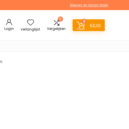
Nieuws en blogs lezen
0
0
€
0.00
Login
Vergelijken
verlanglijst
am