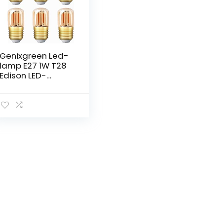
Genixgreen Led-
lamp E27 1W T28
Edison LED-
gloeilamp 2200K
Super Warm-
witte gloeilamp
Niet-dimbare
LED-lamp voor
kroonluchter
Koelkast
Afzuigkap Pak van
6