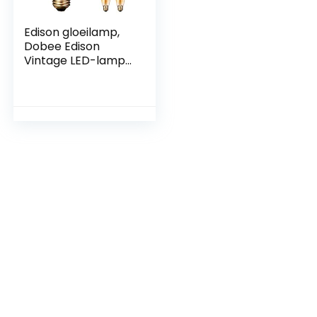
Edison gloeilamp,
Dobee Edison
Vintage LED-lamp
E27 (4W/220V)
2600-2700K Retro
gloeilamp vintage
antieke gloeilamp,
amber warm, 6
stuks
[energieklasse A ]