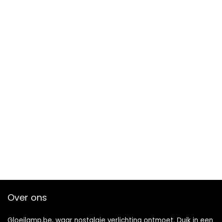
Over ons
Gloeilamp.be, waar nostalgie verlichting ontmoet. Duik in een