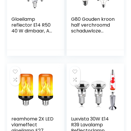
Gloeilamp
G80 Gouden kroon
reflector E14 R50
half verchroomd
40 W dimbaar, AC
schaduwloze
220-240 V, 350 lm
gloeilamp 4pack
warm wit 2700 K,
reflectorlamp,
gloeilamp E14
spotlight, R50 E14
gloeilamp voor
staande lamp,
lavalamp,
kroonluchter, 5
stuks
reamhome 2X LED
Luxvista 30W E14
vlameffect
R39 Lavalamp
gloeilamp E27,
Reflectorlamp,