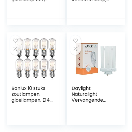
decoratieve
Dimbaar E14 Voet
flikkerende
R39
realistische
Verwarmingslamp,
vuurlichten lamp,
AC220-240V,
festival decoratie
Warm Wit 2700-
lamp, zwart-B
2800K (2-pack)
Bonlux 10 stuks
Daylight
zoutlampen,
Naturalight
gloeilampen, E14,
Vervangende
15 W, koelkast,
gloeilamp, 27 W
gloeilamp, hoge
temperatuur, 300
graden, dimbaar,
E14 SES, kleine