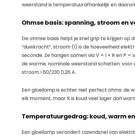
weerstand is temperatuurafhankelijk en daarom 
Ohmse basis: spanning, stroom en 
De ohmse basis helpt je snel grip te krijgen op
“duwkracht”, stroom (I) is de hoeveelheid elekt
seconde. Ze hangen samen via V = I × R en P = V 
de warme, nominale weerstand schatten: voor 
stroom I 60/230 0,26 A.
Een gloeilamp is echter niet perfect ohms: de
elk moment, maar R is koud veel lager dan warm
Temperatuurgedrag: koud, warm en 
Een gloeilamp verandert razendsnel van elektri