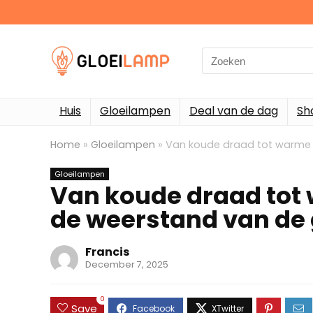
Search
for:
Huis
Gloeilampen
Deal van de dag
Sh
Home
»
Gloeilampen
»
Van koude draad tot warme 
Gloeilampen
Van koude draad tot 
de weerstand van de
Francis
December 7, 2025
0
Save