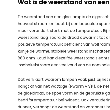
Wat is de weerstand van een
De weerstand van een gloeilamp is de eigensch
hoeveel stroom er loopt bij een bepaalde spanni
maar verandert sterk met de temperatuur. Bij in
weerstand laag; zodra de draad opwarmt tot ong
positieve temperatuurcoëfficiënt van wolfraam. M
kun je de warme, stabiele weerstand inschatte
880 ohm. Koud kan diezelfde weerstand slechts 1
inschakelstroom een veelvoud van de nominale 
Dat verklaart waarom lampen vaak juist bij het
hangt af van het wattage (Rwarm V²/P), de nets
de gloeidraad, de spoelvorm en de gebruikte gas
bedrijfstemperatuur beïnvloedt. Ook verouder
dunner, verhoogt de weerstand en verandert he