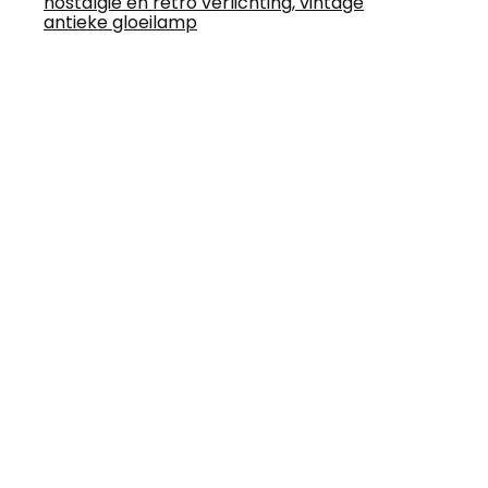
nostalgie en retro verlichting, vintage
antieke gloeilamp