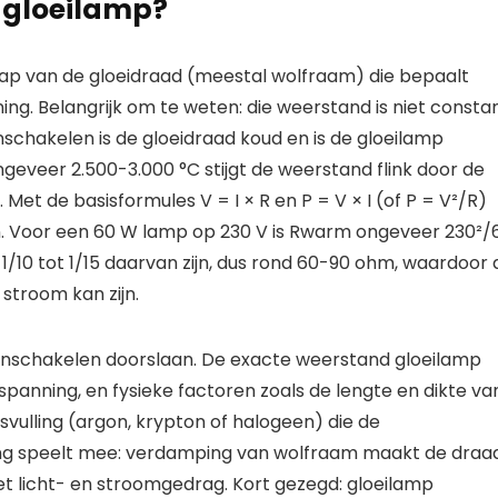
 gloeilamp?
ap van de gloeidraad (meestal wolfraam) die bepaalt
ng. Belangrijk om te weten: die weerstand is niet constan
schakelen is de gloeidraad koud en is de gloeilamp
eveer 2.500-3.000 °C stijgt de weerstand flink door de
et de basisformules V = I × R en P = V × I (of P = V²/R)
n. Voor een 60 W lamp op 230 V is Rwarm ongeveer 230²/
/10 tot 1/15 daarvan zijn, dus rond 60-90 ohm, waardoor 
stroom kan zijn.
 inschakelen doorslaan. De exacte weerstand gloeilamp
panning, en fysieke factoren zoals de lengte en dikte va
vulling (argon, krypton of halogeen) die de
ing speelt mee: verdamping van wolfraam maakt de draa
t licht- en stroomgedrag. Kort gezegd: gloeilamp