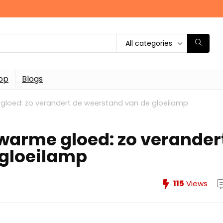
All categories
op
Blogs
gloed: zo verandert de weerstand van de gloeilamp
warme gloed: zo verander
 gloeilamp
115
Views