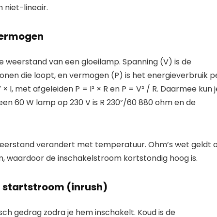
niet-lineair.
vermogen
 de weerstand van een gloeilamp. Spanning (V) is de
ronen die loopt, en vermogen (P) is het energieverbruik p
× I, met afgeleiden P = I² × R en P = V² / R. Daarmee kun j
een 60 W lamp op 230 V is R 230²/60 880 ohm en de
 weerstand verandert met temperatuur. Ohm’s wet geldt 
, waardoor de inschakelstroom kortstondig hoog is.
startstroom (inrush)
sch gedrag zodra je hem inschakelt. Koud is de