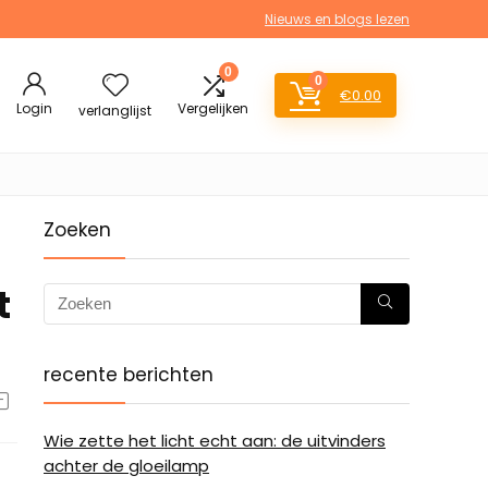
Nieuws en blogs lezen
0
0
€
0.00
Login
Vergelijken
verlanglijst
Zoeken
t
recente berichten
Wie zette het licht echt aan: de uitvinders
achter de gloeilamp