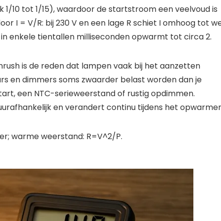
1/10 tot 1/15), waardoor de startstroom een veelvoud is
 I = V/R: bij 230 V en een lage R schiet I omhoog tot we
n enkele tientallen milliseconden opwarmt tot circa 2.
inrush is de reden dat lampen vaak bij het aanzetten
rs en dimmers soms zwaarder belast worden dan je
tart, een NTC-serieweerstand of rustig opdimmen.
urafhankelijk en verandert continu tijdens het opwarmen
er; warme weerstand: R=V^2/P.