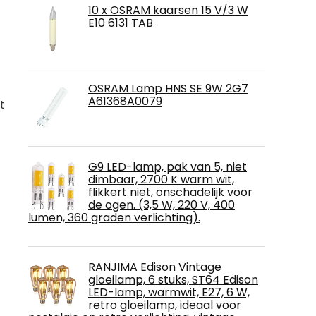
10 x OSRAM kaarsen 15 V/3 W
E10 6131 TAB
OSRAM Lamp HNS SE 9W 2G7
A61368A0079
t
G9 LED-lamp, pak van 5, niet
dimbaar, 2700 K warm wit,
flikkert niet, onschadelijk voor
de ogen. (3,5 W, 220 V, 400
lumen, 360 graden verlichting).
RANJIMA Edison Vintage
gloeilamp, 6 stuks, ST64 Edison
LED-lamp, warmwit, E27, 6 W,
retro gloeilamp, ideaal voor