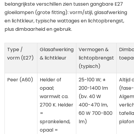
belangrijkste verschillen zien tussen gangbare E27
gloeilampen (grote fitting): vorm/stijl, glasafwerking
en lichtkleur, typische wattages en lichtopbrengst,
plus dimbaarheid en gebruik.
Type /
Glasafwerking
Vermogen &
Dimba
vorm (E27)
& lichtkleur
lichtopbrengst
toepa
(typisch)
Peer (A60)
Helder of
25-100 W; ±
Altijd
opaal;
200-1400 lm
(fase-
warmwit ca.
(bv. 40 W
Alge
2700 K. Helder
400-470 lm,
verlich
=
60 W 700-800
tafel
sprankelend,
lm)
plafon
opaal =