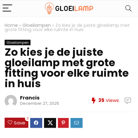
Home
»
Gloeilampen
»
Zo kies je de juiste gloeilamp met
grote fitting voor elke ruimte in huis
Gloeilampen
Zo kies je de juiste
gloeilamp met grote
fitting voor elke ruimte
in huis
Francis
35
Views
December 27, 2025
0
Save