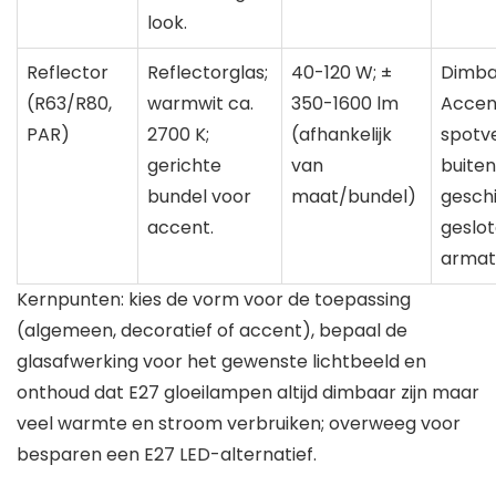
look.
Reflector
Reflectorglas;
40-120 W; ±
Dimba
(R63/R80,
warmwit ca.
350-1600 lm
Accen
PAR)
2700 K;
(afhankelijk
spotve
gerichte
van
buiten
bundel voor
maat/bundel)
geschi
accent.
geslo
armat
Kernpunten: kies de vorm voor de toepassing
(algemeen, decoratief of accent), bepaal de
glasafwerking voor het gewenste lichtbeeld en
onthoud dat E27 gloeilampen altijd dimbaar zijn maar
veel warmte en stroom verbruiken; overweeg voor
besparen een E27 LED-alternatief.