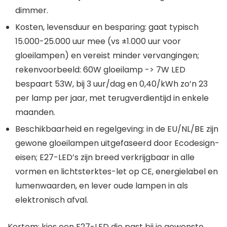
dimmer.
Kosten, levensduur en besparing: gaat typisch
15.000-25.000 uur mee (vs ±1.000 uur voor
gloeilampen) en vereist minder vervangingen;
rekenvoorbeeld: 60W gloeilamp -> 7W LED
bespaart 53W, bij 3 uur/dag en 0,40/kWh zo’n 23
per lamp per jaar, met terugverdientijd in enkele
maanden.
Beschikbaarheid en regelgeving: in de EU/NL/BE zijn
gewone gloeilampen uitgefaseerd door Ecodesign-
eisen; E27-LED’s zijn breed verkrijgbaar in alle
vormen en lichtsterktes-let op CE, energielabel en
lumenwaarden, en lever oude lampen in als
elektronisch afval.
Kortom: kies een E27-LED die past bij je gewenste