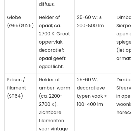
diffuus.
Globe
Helder of
25-60 W; ±
Dimba
(G95/G125)
opaal; ca.
200-800 lm
Sierpe
2700 K. Groot
open 
oppervlak,
spiege
decoratief;
(let o
opaal geeft
armat
egaal licht.
Edison /
Helder of
25-60 W;
Dimba
filament
amber; warm
decoratieve
Sfeerv
(ST64)
(ca. 2200-
typen vaak ±
in ope
2700 K).
100-400 lm
woonk
Zichtbare
horec
filamenten
voor vintage