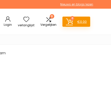
Nieuws en blogs lezen
0
0
€
0.00
Login
Vergelijken
verlanglijst
gram