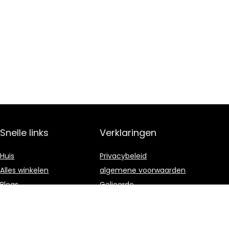
Snelle links
Verklaringen
Huis
Privacybeleid
Alles winkelen
algemene voorwaarden
Blogs
Gelieerde
openbaarmaking
Onze webshops
Adverteren