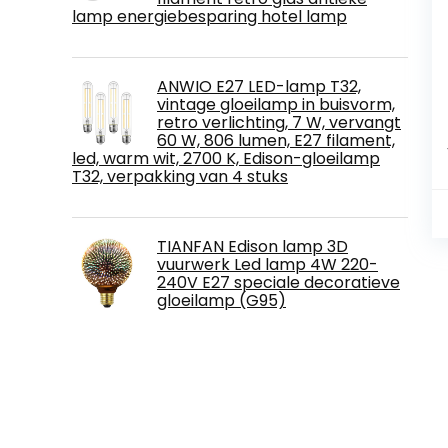
lamp energiebesparing hotel lamp
ANWIO E27 LED-lamp T32,
vintage gloeilamp in buisvorm,
retro verlichting, 7 W, vervangt
60 W, 806 lumen, E27 filament,
led, warm wit, 2700 K, Edison-gloeilamp
T32, verpakking van 4 stuks
TIANFAN Edison lamp 3D
vuurwerk Led lamp 4W 220-
240V E27 speciale decoratieve
gloeilamp (G95)