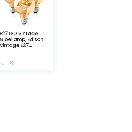
E27 LED Vintage
Gloeilamp, Edison
Vintage E27
Gloeilamp
Dimbaar G80 E27
LED Warm Wit
2700K, Retro
Gloeilamp E27
Vintage Ideaal
voor Familie
Zakelijk – Amber
(4PCS 4W)