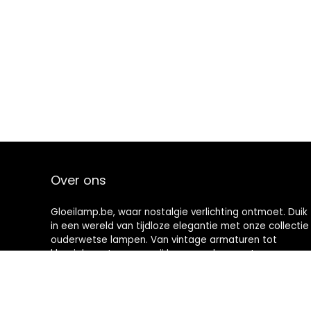
Over ons
Gloeilamp.be, waar nostalgie verlichting ontmoet. Duik
in een wereld van tijdloze elegantie met onze collectie
ouderwetse lampen. Van vintage armaturen tot
klassieke ontwerpen, wij brengen de warmte en
charme van weleer naar uw moderne ruimte. Verlicht
vandaag nog uw huis met geschiedenis.