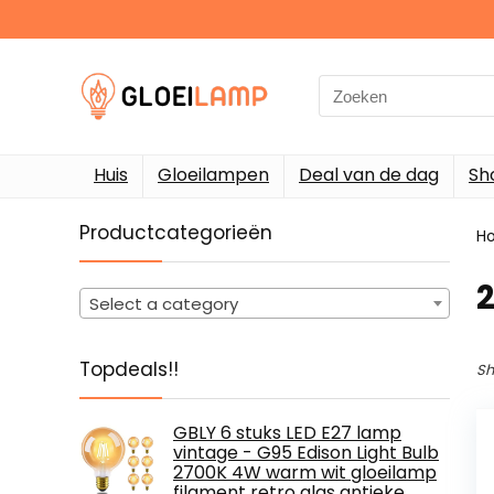
Search
for:
Huis
Gloeilampen
Deal van de dag
Sh
Productcategorieën
H
‎
Select a category
Topdeals!!
Sh
GBLY 6 stuks LED E27 lamp
vintage - G95 Edison Light Bulb
2700K 4W warm wit gloeilamp
filament retro glas antieke