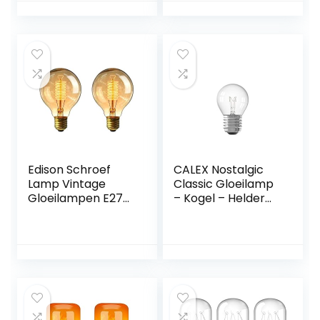
Gloeilamp E27
Vintage Ideaal
voor Nostalgie en
Retro Verlichting in
de Thuis Cafe Bar
– 3 Stuks
Edison Schroef
CALEX Nostalgic
Lamp Vintage
Classic Gloeilamp
Gloeilampen E27
– Kogel – Helder
Gloeilamp E27
glas – Ø45mm –
Edison
E27 Fitting – 10W
Gloeilampen E27
2700K 55lm –
Edison Lamp E27
Dimbaar –
Vintage
Energielabel E,
Gloeilampen Led
standaard,
Gloeilamp E27
Transparant
Dimbare Lampen