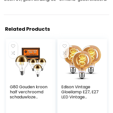
Related Products
G80 Gouden kroon
Edison Vintage
half verchroomd
Gloeilamp E27, E27
schaduwloze
LED Vintage
gloeilamp 4pack
Dimbaar 4W Retro
LED Lamp Warm
Geel 2200K Edison