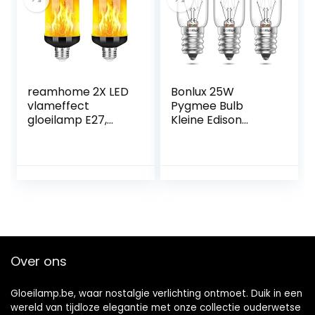
40w
reamhome 2X LED
Bonlux 25W
vlameffect
Pygmee Bulb
gloeilamp E27,
Kleine Edison
decoratieve
Schroef in SES E14
flikkerende
Oven Lamp 300°C,
realistische
Zout Lamp
vuurlichten lamp,
Dimbaar, geurige
festival decoratie
Vervanging
lamp, zwart-B
Gloeilamp voor
Wassmeltbrander
s Elektrisch,
Koelkast Bulb
Over ons
Gloeilamp.be, waar nostalgie verlichting ontmoet. Duik in een
wereld van tijdloze elegantie met onze collectie ouderwetse