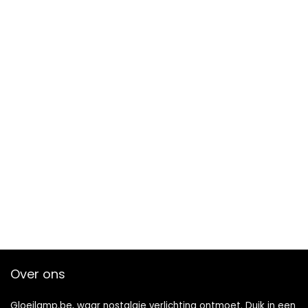
Over ons
Gloeilamp.be, waar nostalgie verlichting ontmoet. Duik in een