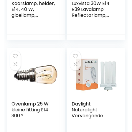
Kaarslamp, helder,
Luxvista 30W E14
E14, 40 W,
R39 Lavalamp
gloeilamp,
Reflectorlamp,
dimbaar, warmwit,
Dimbaar E14 Voet
2700 K, 400 lm,
R39
vlamlamp, E14
Verwarmingslamp,
Edison-
AC220-240V,
schroefkaarsen, 6
Warm Wit 2700-
stuks
2800K (2-pack)
Ovenlamp 25 W
Daylight
kleine fitting E14
Naturalight
300 °
Vervangende
hittebestendig
gloeilamp, 27 W