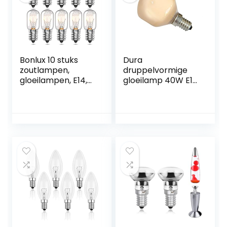
Bonlux 10 stuks
Dura
zoutlampen,
druppelvormige
gloeilampen, E14,
gloeilamp 40W E14
15 W, koelkast,
terracotta
gloeilamp, hoge
cappuccino
temperatuur, 300
gloeilamp
graden, dimbaar,
gloeilampen 40
E14 SES, kleine
watt softone
Edison-schroef,
flame
pygmee
gloeilampen, T22,
buisvormige
gloeilamp