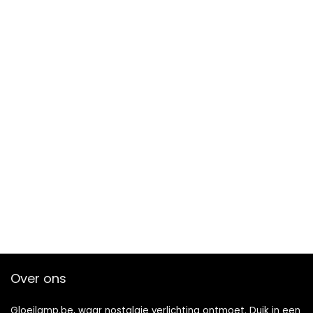
Over ons
Gloeilamp.be, waar nostalgie verlichting ontmoet. Duik in een