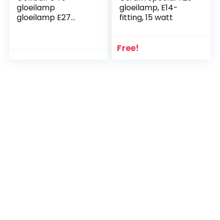
gloeilamp
gloeilamp, E14-
gloeilamp E27
fitting, 15 watt
draadlamp, 2 W,
180 lumen,
vervangt 20 W
Free!
gloeilamp, niet
dimbaar, warm wit,
2700 K, helder
glazen lamp, ideaal
voor nostalgie