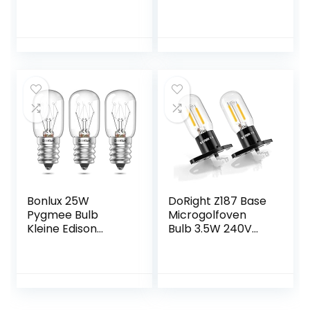
hittebestendig
240V spot
reflector lampen
Edison E14
schroeffitting,
warm wit 2400-
2600k voor
slaapkamer
pendel armaturen
(2 pack)
Bonlux 25W
DoRight Z187 Base
Pygmee Bulb
Microgolfoven
Kleine Edison
Bulb 3.5W 240V
Schroef in SES E14
Filament Licht 25W
Oven Lamp 300°C,
Equivalente
Zout Lamp
Gloeilampen voor
Dimbaar, geurige
Z187 Magnetron
Vervanging
Oven, Warm Wit