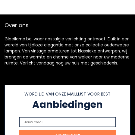
Gloeilamp voor
3000K Hoge
Wassmeltbrander
Temperatuur
s Elektrisch,
Weerstand
Koelkast Bulb
Waterdicht
Over ons
Gloeilamp.be, waar nostalgie verlichting ontmoet. Duik in een
wereld van tijdloze elegantie met onze collectie ouderwetse
lampen. Van vintage armaturen tot klassieke ontwerpen, wij
brengen de warmte en charme van weleer naar uw moderne
ruimte. Verlicht vandaag nog uw huis met geschiedenis.
WORD LID VAN ONZE MAILLIJST VOOR BEST
Aanbiedingen