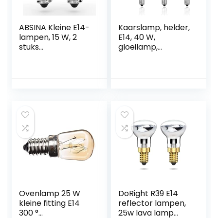
ABSINA Kleine E14-
Kaarslamp, helder,
lampen, 15 W, 2
E14, 40 W,
stuks
gloeilamp,
hittebestendige
dimbaar, warmwit,
ovenlampen tot
2700 K, 400 lm,
300 graden voor
vlamlamp, E14
oven, grill,
Edison-
magnetron enz. –
schroefkaarsen, 6
ovenlamp met
stuks
T22-capsule, 75
lumen, 2700 K,
koelkastlamp
Ovenlamp 25 W
DoRight R39 E14
kleine fitting E14
reflector lampen,
300 °
25w lava lamp