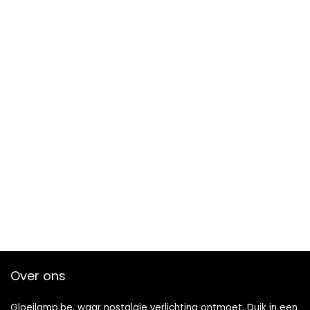
Over ons
Gloeilamp.be, waar nostalgie verlichting ontmoet. Duik in een