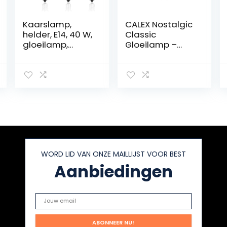
Kaarslamp,
CALEX Nostalgic
helder, E14, 40 W,
Classic
gloeilamp,
Gloeilamp –
dimbaar,
Kogel – Helder
warmwit, 2700 K,
glas – Ø45mm –
400 lm,
E27 Fitting – 10W
vlamlamp, E14
2700K 55lm –
Edison-
Dimbaar –
schroefkaarsen,
Energielabel E,
6 stuks
standaard,
Transparant
WORD LID VAN ONZE MAILLIJST VOOR BEST
Aanbiedingen