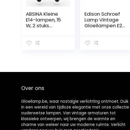
ABSINA Kleine
Edison Schroef
E14-lampen, 15
Lamp Vintage
W, 2 stuks
Gloeilampen E27
hittebestendige
Gloeilamp E27
ovenlampen tot
Edison
300 graden
Gloeilampen E27
voor oven, grill,
Edison Lamp E27
magnetron enz.
Vintage
– ovenlamp met
Gloeilampen
T22-capsule, 75
Led Gloeilamp
lumen, 2700 K,
E27 Dimbare
koelkastlamp
Lampen 40w
Over ons
Gloeilamp.be, waar nostalgie verlichting ontmoet. Duik
in een wereld van tijdloze elegantie met onze collectie
ouderwetse lampen. Van vintage armaturen tot
klassieke ontwerpen, wij brengen de warmte en
charme van weleer naar uw moderne ruimte. Verlicht