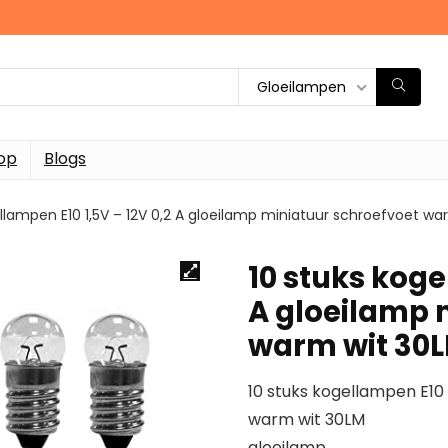
Gloeilampen
op
Blogs
ellampen E10 1,5V – 12V 0,2 A gloeilamp miniatuur schroefvoet wa
10 stuks koge
A gloeilamp 
warm wit 30L
10 stuks kogellampen E10 
warm wit 30LM
gloeilamp