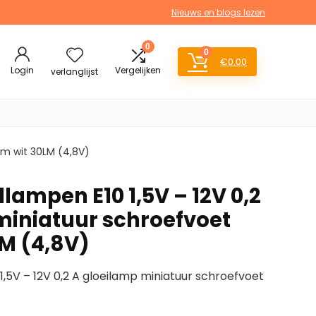
Nieuws en blogs lezen
0
0
€
0.00
Login
Vergelijken
verlanglijst
rm wit 30LM (4,8V)
llampen E10 1,5V – 12V 0,2
miniatuur schroefvoet
M (4,8V)
1,5V – 12V 0,2 A gloeilamp miniatuur schroefvoet