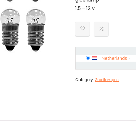
1,5 – 12 V
Netherlands
-
Category:
Gloeilampen