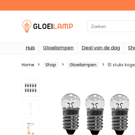
Search
for:
Huis
Gloeilampen
Deal van de dag
Sh
Home
Shop
Gloeilampen
10 stuks kog