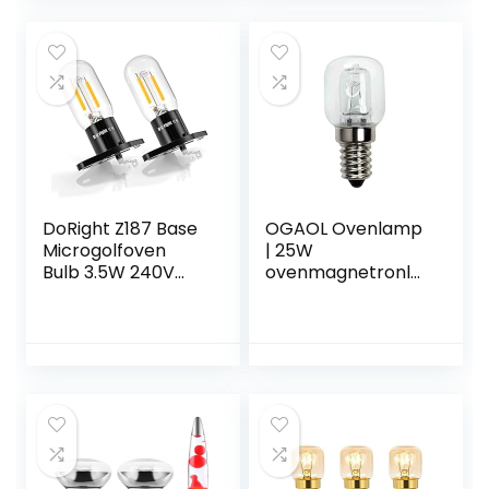
°C hittebestendig,
P45 240 V globe,
heldere
gloeilampen voor
oven, lava-lamp
DoRight Z187 Base
OGAOL Ovenlamp
Microgolfoven
| 25W
Bulb 3.5W 240V
ovenmagnetronla
Filament Licht 25W
mpen | Gloeilamp
Equivalente
Traditionele
Gloeilampen voor
vervangingslamp |
Z187 Magnetron
Universele lumen-
Oven, Warm Wit
gloeilampen voor
3000K Hoge
oven, fornuis,
Temperatuur
magnetron
Weerstand
Waterdicht