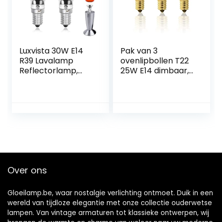
Luxvista 30W E14
Pak van 3
R39 Lavalamp
ovenlipbollen T22
Reflectorlamp,
25W E14 dimbaar,
Dimbaar E14 Voet
2700K warm wit,
R39
hittebestendig tot
Verwarmingslamp,
300 ° C, 160 lm,
AC220-240V,
Edison capsule
Warm Wit 2700-
gloeilampen, voor
2800K (2-pack)
ovens, koelkast,
zoutlampen,
extractor kappen,
kappen
Over ons
Gloeilamp.be, waar nostalgie verlichting ontmoet. Duik in een
wereld van tijdloze elegantie met onze collectie ouderwetse
lampen. Van vintage armaturen tot klassieke ontwerpen, wij