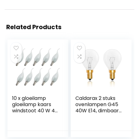
Related Products
10 x gloeilamp
Caldarax 2 stuks
gloeilamp kaars
ovenlampen G45
windstoot 40 W 40
40W E14, dimbaar,
Watt E14 MATT
2700 K, warm-
gloeilampen
witte gloeilampen,
gloeilampen
410 lumen, 78 mm
windstootkaars
x 45 mm, tot 300