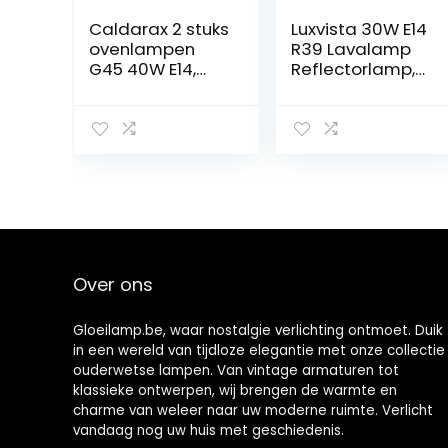
Caldarax 2 stuks
Luxvista 30W E14
ovenlampen
R39 Lavalamp
G45 40W E14,
Reflectorlamp,
dimbaar, 2700 K,
Dimbaar E14
warm-witte
Voet R39
gloeilampen,
Verwarmingsla
410 lumen, 78
mp, AC220-
mm x 45 mm,
240V, Warm Wit
tot 300 °C
2700-2800K (2-
hittebestendig,
pack)
P45 240 V globe,
heldere
gloeilampen
Over ons
voor oven, lava-
lamp
Gloeilamp.be, waar nostalgie verlichting ontmoet. Duik
in een wereld van tijdloze elegantie met onze collectie
ouderwetse lampen. Van vintage armaturen tot
klassieke ontwerpen, wij brengen de warmte en
charme van weleer naar uw moderne ruimte. Verlicht
vandaag nog uw huis met geschiedenis.