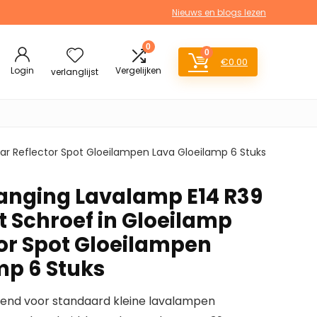
Nieuws en blogs lezen
0
0
€
0.00
Login
Vergelijken
verlanglijst
ar Reflector Spot Gloeilampen Lava Gloeilamp 6 Stuks
anging Lavalamp E14 R39
t Schroef in Gloeilamp
tor Spot Gloeilampen
mp 6 Stuks
kend voor standaard kleine lavalampen