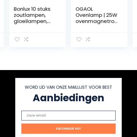
Bonlux 10 stuks
OGAOL
zoutlampen,
Ovenlamp | 25W
gloeilampen,
ovenmagnetron
E14, 15 W,
lampen |
koelkast,
Gloeilamp
gloeilamp, hoge
Traditionele
temperatuur,
vervangingslam
300 graden,
p | Universele
dimbaar, E14 SES,
lumen-
kleine Edison-
gloeilampen
schroef,
voor oven,
pygmee
fornuis,
gloeilampen,
magnetron
WORD LID VAN ONZE MAILLIJST VOOR BEST
T22,
buisvormige
Aanbiedingen
gloeilamp