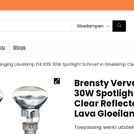
Gloeilampen
op
Blogs
anging Lavalamp E14 R39 30W Spotlight Schroef in Gloeilamp Cle
Brensty Verv
30W Spotligh
Clear Reflec
Lava Gloeila
Toepassing: werkt uitste