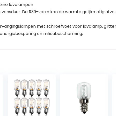
leine lavalampen
levensduur. De R39-vorm kan de warmte gelijkmatig afvo
rvangingslampen met schroefvoet voor lavalamp, glitte
ik, energiebesparing en milieubescherming.