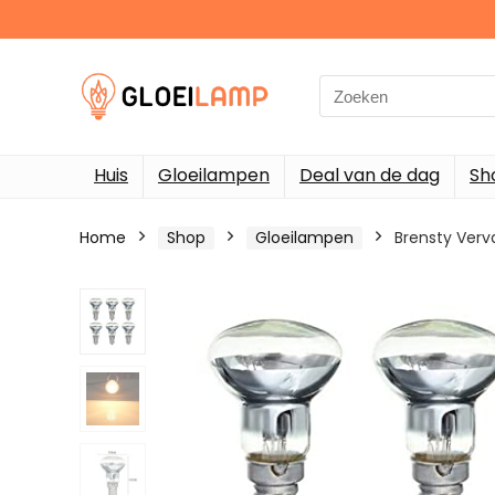
Search
for:
Huis
Gloeilampen
Deal van de dag
Sh
Home
Shop
Gloeilampen
Brensty Verv