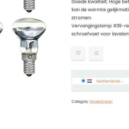
Goede kwaliteit: Hoge be
kan de warmte gelijkmati
stromen.
Vervangingslamp: R39-r
schroefvoet voor lavalam
Netherlands
-
Category:
Gloeilampen