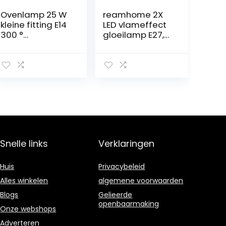
Ovenlamp 25 W
reamhome 2X
kleine fitting E14
LED vlameffect
300 °
gloeilamp E27,
hittebestendig
decoratieve
flikkerende
realistische
vuurlichten
lamp, festival
decoratie lamp,
zwart-B
Snelle links
Verklaringen
Huis
Privacybeleid
Alles winkelen
algemene voorwaarden
Blogs
Gelieerde
openbaarmaking
Onze webshops
Adverteren