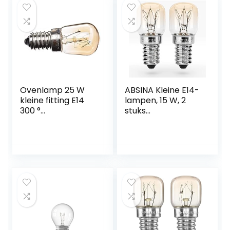
magnetron
Ovenlamp 25 W
ABSINA Kleine E14-
kleine fitting E14
lampen, 15 W, 2
300 °
stuks
hittebestendig
hittebestendige
ovenlampen tot
300 graden voor
oven, grill,
magnetron enz. –
ovenlamp met
T22-capsule, 75
lumen, 2700 K,
koelkastlamp