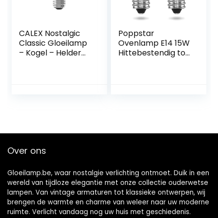
CALEX Nostalgic
Poppstar
Classic Gloeilamp
Ovenlamp E14 15W
– Kogel – Helder
Hittebestendig tot
glas – Ø45mm –
300 Graden
E27 Fitting – 10W
(2700K warm wit,
2700K 55lm –
85lm) 2x T22
Dimbaar –
Ovenlampen voor
Energielabel E,
Oven, Grilloven,
standaard,
Sauna, Zoutlamp,
Transparant
Microgolfoven
Over ons
Gloeilamp.be, waar nostalgie verlichting ontmoet. Duik in een
wereld van tijdloze elegantie met onze collectie ouderwetse
lampen. Van vintage armaturen tot klassieke ontwerpen, wij
brengen de warmte en charme van weleer naar uw moderne
ruimte. Verlicht vandaag nog uw huis met geschiedenis.