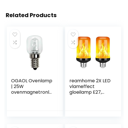
Related Products
OGAOL Ovenlamp
reamhome 2X LED
| 25W
vlameffect
ovenmagnetronla
gloeilamp E27,
mpen | Gloeilamp
decoratieve
Traditionele
flikkerende
vervangingslamp |
realistische
Universele lumen-
vuurlichten lamp,
gloeilampen voor
festival decoratie
oven, fornuis,
lamp, zwart-B