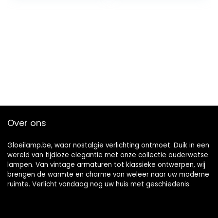
warm wit 2400-
470 lumen, ideaal
2600k voor
voor nostalgie en
slaapkamer
retro verlichting in
pendel armaturen
familie, hotel, bar
(2 pack)
enz 6
Over ons
Gloeilamp.be, waar nostalgie verlichting ontmoet. Duik in een
wereld van tijdloze elegantie met onze collectie ouderwetse
lampen. Van vintage armaturen tot klassieke ontwerpen, wij
brengen de warmte en charme van weleer naar uw moderne
ruimte. Verlicht vandaag nog uw huis met geschiedenis.