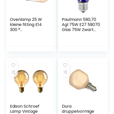
Ovenlamp 25 W
Paulmann 590,70
kleine fitting E14
Agl 75W E27 59070
300 °
Glas 75W Zwart
hittebestendig
Licht 59070
Universele lamp
Gloeilamp
Gloeilamp
Edison Schroef
Dura
Lamp Vintage
druppelvormige