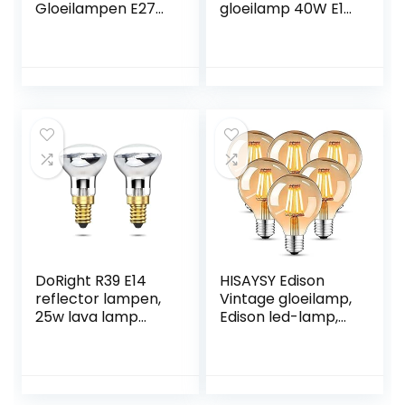
Gloeilampen E27
gloeilamp 40W E14
Gloeilamp E27
terracotta
Edison
cappuccino
Gloeilampen E27
gloeilamp
Edison Lamp E27
gloeilampen 40
Vintage
watt softone
Gloeilampen Led
flame
Gloeilamp E27
Dimbare Lampen
40w
DoRight R39 E14
HISAYSY Edison
reflector lampen,
Vintage gloeilamp,
25w lava lamp
Edison led-lamp,
240V spot
warmwit, E27, 4W,
reflector lampen
2700 K, retro
Edison E14
gloeilamp, vintage
schroeffitting,
antieke gloeilamp,