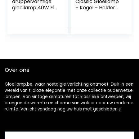
druppelvormige
Classic Gloeilamp
gloeilamp 40W E14
– Kogel – Helder
terracotta
glas – Ø45mm –
cappuccino
E27 Fitting – 10W
gloeilamp
2700K 55lm –
gloeilampen 40
Dimbaar –
watt softone
Energielabel E,
flame
standaard,
Transparant
Over ons
Gloeilamp.be, waar nostalgie verlichting ontmoet. Duik in een
wereld van tijdloze elegantie met onze collectie ouderwetse
lampen. Van vintage armaturen tot klassieke ontwerpen, wij
brengen de warmte en charme van weleer naar uw moderne
ruimte. Verlicht vandaag nog uw huis met geschiedenis.