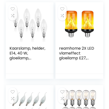
Kaarslamp, helder,
reamhome 2X LED
E14, 40 W,
vlameffect
gloeilamp,
gloeilamp E27,
dimbaar, warmwit,
decoratieve
2700 K, 400 lm,
flikkerende
vlamlamp, E14
realistische
Edison-
vuurlichten lamp,
schroefkaarsen, 6
festival decoratie
stuks
lamp, zwart-B