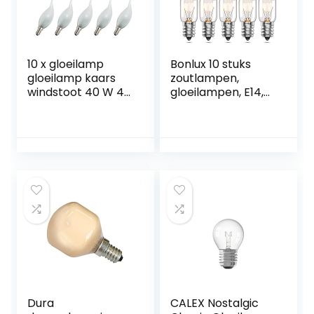
10 x gloeilamp
Bonlux 10 stuks
gloeilamp kaars
zoutlampen,
windstoot 40 W 40
gloeilampen, E14,
Watt E14 MATT
15 W, koelkast,
gloeilampen
gloeilamp, hoge
gloeilampen
temperatuur, 300
windstootkaars
graden, dimbaar,
E14 SES, kleine
Edison-schroef,
pygmee
gloeilampen, T22,
buisvormige
gloeilamp
Dura
CALEX Nostalgic