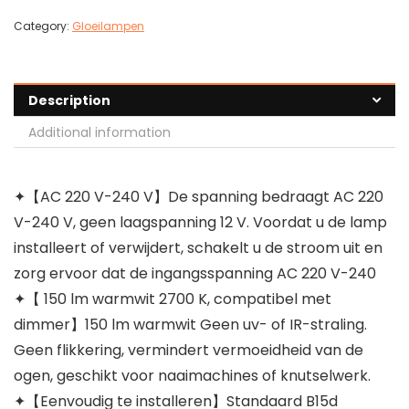
Category:
Gloeilampen
Description
Additional information
✦【AC 220 V-240 V】De spanning bedraagt AC 220
V-240 V, geen laagspanning 12 V. Voordat u de lamp
installeert of verwijdert, schakelt u de stroom uit en
zorg ervoor dat de ingangsspanning AC 220 V-240
✦【 150 lm warmwit 2700 K, compatibel met
dimmer】150 lm warmwit Geen uv- of IR-straling.
Geen flikkering, vermindert vermoeidheid van de
ogen, geschikt voor naaimachines of knutselwerk.
✦【Eenvoudig te installeren】Standaard B15d