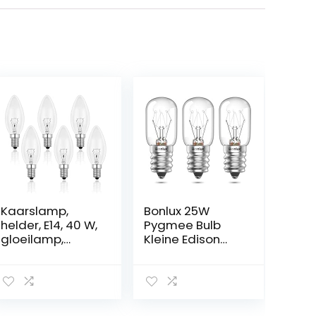
Kaarslamp,
Bonlux 25W
helder, E14, 40 W,
Pygmee Bulb
gloeilamp,
Kleine Edison
dimbaar,
Schroef in SES
warmwit, 2700 K,
E14 Oven Lamp
400 lm,
300°C, Zout
vlamlamp, E14
Lamp Dimbaar,
Edison-
geurige