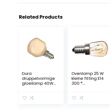
Related Products
Dura
Ovenlamp 25 W
druppelvormige
kleine fitting E14
gloeilamp 40W
300 °
E14 terracotta
hittebestendig
cappuccino
gloeilamp
gloeilampen 40
watt softone