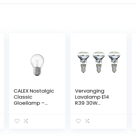
CALEX Nostalgic
Vervanging
Classic
Lavalamp E14
Gloeilamp –
R39 30W
Kogel – Helder
Schroef in
glas – Ø45mm –
Gloeilamp Clear
E27 Fitting – 10W
Reflector Spot
2700K 55lm –
Gloeilampen
Dimbaar –
Lava Gloeilamp