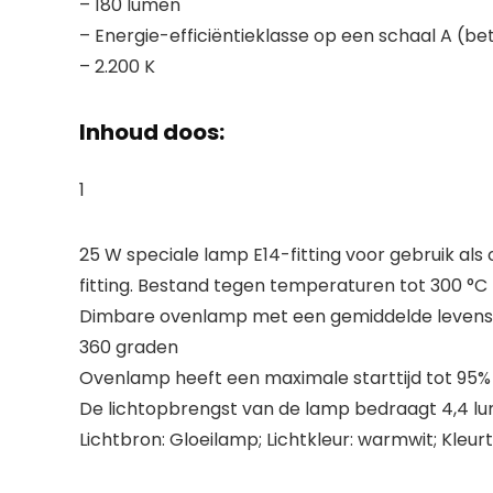
– 180 lumen
– Energie-efficiëntieklasse op een schaal A (bet
– 2.200 K
Inhoud doos:
1
25 W speciale lamp E14-fitting voor gebruik als
fitting. Bestand tegen temperaturen tot 300 °C
Dimbare ovenlamp met een gemiddelde levensdu
360 graden
Ovenlamp heeft een maximale starttijd tot 95% l
De lichtopbrengst van de lamp bedraagt 4,4 lu
Lichtbron: Gloeilamp; Lichtkleur: warmwit; Kleur