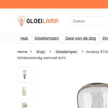
Search
for:
Huis
Gloeilampen
Deal van de dag
Sh
Home
Shop
Gloeilampen
Goobay 9741 
hittebestendig warmwit licht