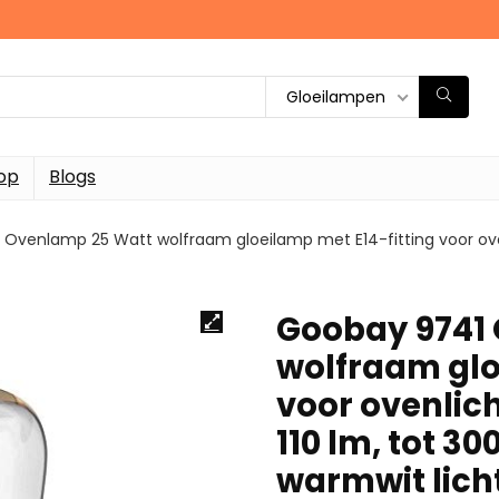
Gloeilampen
op
Blogs
Ovenlamp 25 Watt wolfraam gloeilamp met E14-fitting voor ovenl
Goobay 9741
wolfraam glo
voor ovenlic
110 lm, tot 3
warmwit lich