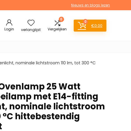
Nieuws en blogs lezen
0
0
€
0.00
Login
Vergelijken
verlanglijst
icht, nominale lichtstroom 110 lm, tot 300 °C
 Ovenlamp 25 Watt
eilamp met E14-fitting
ht, nominale lichtstroom
00 °C hittebestendig
t