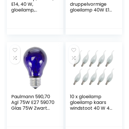
E14, 40 W,
druppelvormige
gloeilamp,
gloeilamp 40W E14
dimbaar, warmwit,
terracotta
2700 K, 400 lm,
cappuccino
vlamlamp, E14
gloeilamp
Edison-
gloeilampen 40
schroefkaarsen, 6
watt softone
stuks
flame
Paulmann 590,70
10 x gloeilamp
Agl 75W E27 59070
gloeilamp kaars
Glas 75W Zwart
windstoot 40 W 40
Licht 59070
Watt E14 MATT
Universele lamp
gloeilampen
Gloeilamp
gloeilampen