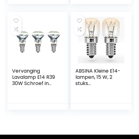
Gloeilamp
windstootkaars
Vervanging
ABSINA Kleine E14-
Lavalamp E14 R39
lampen, 15 W, 2
30W Schroef in
stuks
Gloeilamp Clear
hittebestendige
Reflector Spot
ovenlampen tot
Gloeilampen Lava
300 graden voor
Gloeilamp 3 Stuks
oven, grill,
magnetron enz. –
ovenlamp met
T22-capsule, 75
lumen, 2700 K,