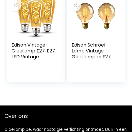
Edison Vintage
Edison Schroef
Gloeilamp E27, E27
Lamp Vintage
LED Vintage
Gloeilampen E27
Dimbaar 4W Retro
Gloeilamp E27
LED Lamp Warm
Edison
Geel 2700K Edison
Gloeilampen E27
Gloeilamp E27
Edison Lamp E27
Vintage Ideaal
Vintage
voor Nostalgie en
Gloeilampen Led
Retro Verlichting in
Gloeilamp E27
de Thuis Cafe Bar
Dimbare Lampen
– 3 Stuks
40w
Over ons
Gloeilamp.be, waar nostalgie verlichting ontmoet. Duik in een