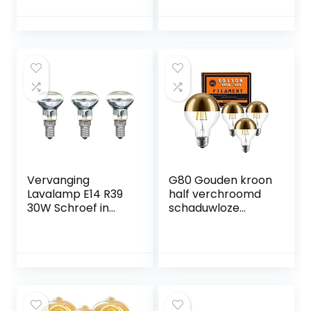
vervangingslamp |
vlamlamp, E14
Universele lumen-
Edison-
gloeilampen voor
schroefkaarsen, 6
oven, fornuis,
stuks
magnetron
Vervanging
G80 Gouden kroon
Lavalamp E14 R39
half verchroomd
30W Schroef in
schaduwloze
Gloeilamp Clear
gloeilamp 4pack
Reflector Spot
Gloeilampen Lava
Gloeilamp 3 Stuks