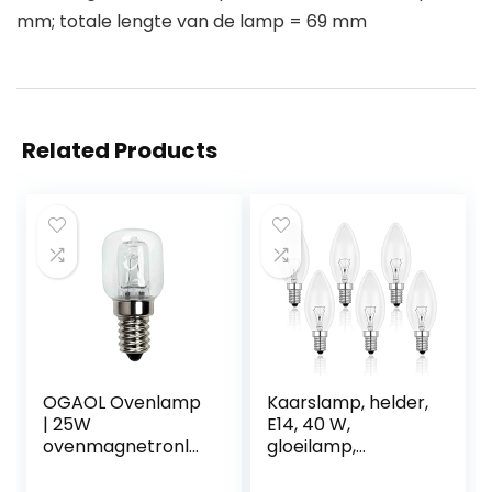
mm; totale lengte van de lamp = 69 mm
Related Products
OGAOL Ovenlamp
Kaarslamp, helder,
| 25W
E14, 40 W,
ovenmagnetronla
gloeilamp,
mpen | Gloeilamp
dimbaar, warmwit,
Traditionele
2700 K, 400 lm,