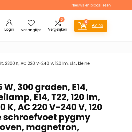
Nieuws en blogs lezen
0
0
€
0.00
Login
Vergelijken
verlanglijst
, 2300 K, AC 220 V-240 V, 120 lm, E14, kleine
 W, 300 graden, E14,
ilamp, E14, T22, 120 lm,
 K, AC 220 V-240 V, 120
ne schroefvoet pygmy
 oven, magnetron,