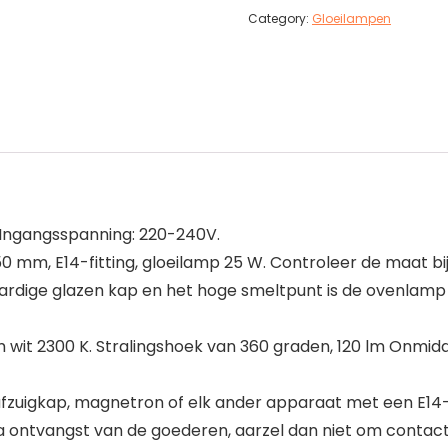
Category:
Gloeilampen
Ingangsspanning: 220-240V.
m, E14-fitting, gloeilamp 25 W. Controleer de maat bi
rdige glazen kap en het hoge smeltpunt is de ovenlam
2300 K. Stralingshoek van 360 graden, 120 lm Onmiddell
zuigkap, magnetron of elk ander apparaat met een E14-
 ontvangst van de goederen, aarzel dan niet om contact 