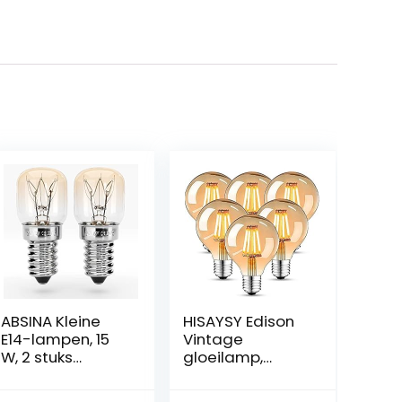
ABSINA Kleine
HISAYSY Edison
E14-lampen, 15
Vintage
W, 2 stuks
gloeilamp,
hittebestendige
Edison led-
ovenlampen tot
lamp, warmwit,