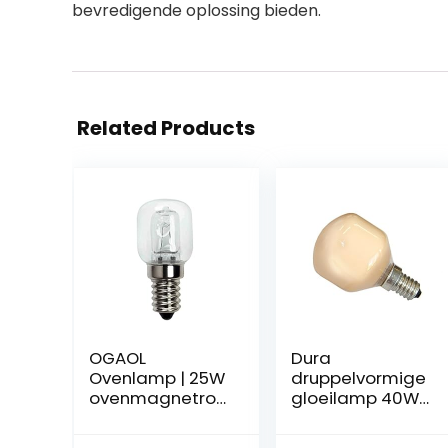
bevredigende oplossing bieden.
Related Products
OGAOL
Dura
Ovenlamp | 25W
druppelvormige
ovenmagnetron
gloeilamp 40W
lampen |
E14 terracotta
Gloeilamp
cappuccino