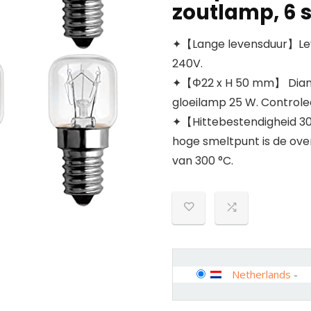
zoutlamp, 6 
✦【Lange levensduur】Leve
240V.
✦【Φ22 x H 50 mm】 Diame
gloeilamp 25 W. Controle
✦【Hittebestendigheid 30
hoge smeltpunt is de ov
van 300 °C.
Netherlands
-