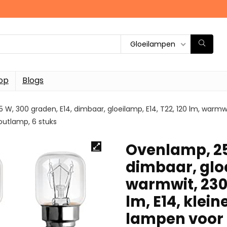
Gloeilampen
op
Blogs
W, 300 graden, E14, dimbaar, gloeilamp, E14, T22, 120 lm, warmwit
utlamp, 6 stuks
Ovenlamp, 25
dimbaar, gloe
warmwit, 2300
lm, E14, klei
lampen voor