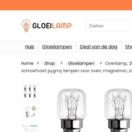
Search
for:
Huis
Gloeilampen
Deal van de dag
Sh
Home
Shop
Gloeilampen
Ovenlamp, 25 
schroefvoet pygmy lampen voor oven, magnetron, zo