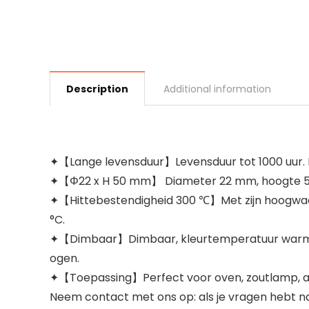
Description
Additional information
✦【Lange levensduur】Levensduur tot 1000 uur. 
✦【Φ22 x H 50 mm】 Diameter 22 mm, hoogte 50 m
✦【Hittebestendigheid 300 ℃】Met zijn hoogwaa
°C.
✦【Dimbaar】Dimbaar, kleurtemperatuur warm wit 
ogen.
✦【Toepassing】Perfect voor oven, zoutlamp, af
Neem contact met ons op: als je vragen hebt na