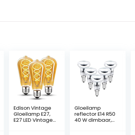
Edison Vintage
Gloeilamp
Gloeilamp E27,
reflector E14 R50
E27 LED Vintage
40 W dimbaar,
Dimbaar 4W
AC 220-240 V,
Retro LED Lamp
350 lm warm wit