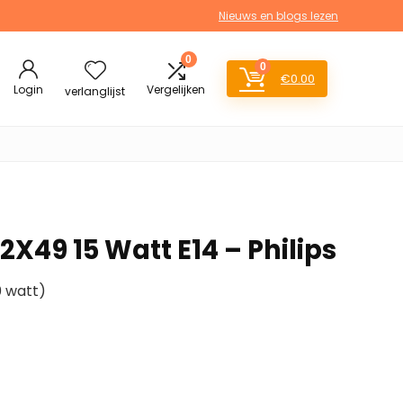
Nieuws en blogs lezen
0
0
€
0.00
Login
Vergelijken
verlanglijst
X49 15 Watt E14 – Philips
0 watt)