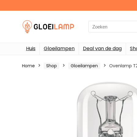
Search
for:
Huis
Gloeilampen
Deal van de dag
Sh
Home
Shop
Gloeilampen
Ovenlamp T22