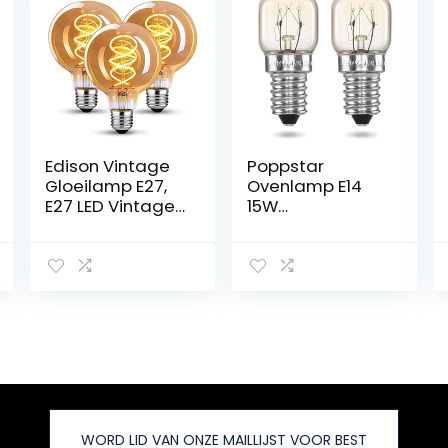
Edison Vintage
Poppstar
Gloeilamp E27,
Ovenlamp E14
E27 LED Vintage
15W
Dimbaar 4W
Hittebestendig
Retro LED Lamp
tot 300 Graden
Warm Geel
(2700K warm
2200K Edison
wit, 85lm) 2x T22
Gloeilamp E27
Ovenlampen
Vintage Ideaal
voor Oven,
voor Nostalgie
Grilloven, Sauna,
en Retro
Zoutlamp,
Verlichting in de
Microgolfoven
Thuis Cafe Bar –
3 Stuks
WORD LID VAN ONZE MAILLIJST VOOR BEST