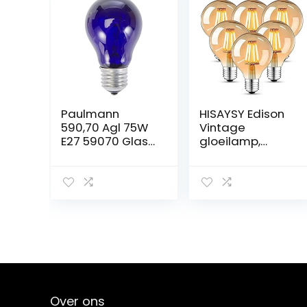
Paulmann
HISAYSY Edison
590,70 Agl 75W
Vintage
E27 59070 Glas
gloeilamp,
75W Zwart Licht
Edison led-
59070
lamp, warmwit,
Universele lamp
E27, 4W, 2700 K,
Gloeilamp
retro gloeilamp,
Gloeilamp
vintage antieke
gloeilamp, 470
lumen, ideaal
voor nostalgie
en retro
verlichting in
familie, hotel,
Over ons
bar enz 6