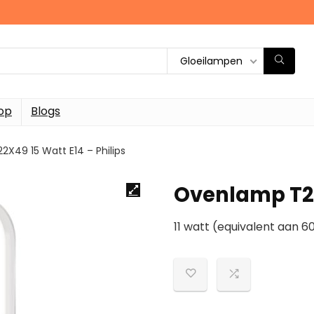
Gloeilampen
op
Blogs
X49 15 Watt E14 – Philips
Ovenlamp T22
11 watt (equivalent aan 6