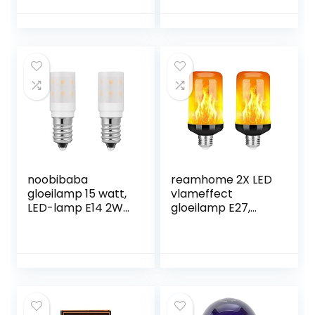
300 graden voor
oven, grill,
magnetron enz. –
ovenlamp met
T22-capsule, 75
lumen, 2700 K,
koelkastlamp
noobibaba
reamhome 2X LED
gloeilamp 15 watt,
vlameffect
LED-lamp E14 2W
gloeilamp E27,
230VAC, zoutlamp
decoratieve
gloeilamp LED
flikkerende
warm wit 2700K, 15
realistische
watt
vuurlichten lamp,
halogeenlampen
festival decoratie
vervanging voor
lamp, zwart-B
koelkast