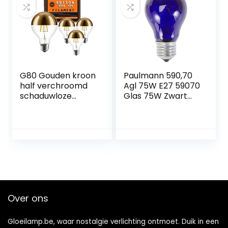
verlichting
zoutlamp
gloeilamp 2 stuks
G80 Gouden kroon
Paulmann 590,70
half verchroomd
Agl 75W E27 59070
schaduwloze
Glas 75W Zwart
gloeilamp 4pack
Licht 59070
Universele lamp
Gloeilamp
Gloeilamp
Over ons
Gloeilamp.be, waar nostalgie verlichting ontmoet. Duik in een