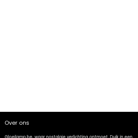
Over ons
Gloeilamp.be, waar nostalgie verlichting ontmoet. Duik in een