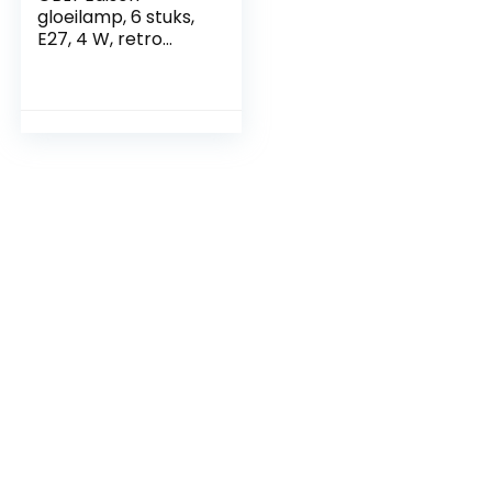
gloeilamp, 6 stuks,
E27, 4 W, retro
gloeilamp, ST64,
decoratieve
lampen, 2700 K,
warmwit, licht,
antieke verlichting
voor huis, café, bar,
restaurant