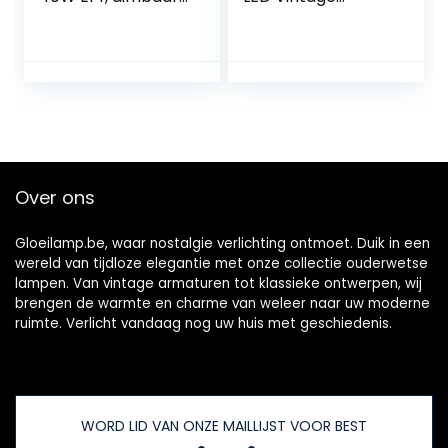
2700 K, warm-
Dimbaar 4W Retro
witte gloeilampen,
LED Lamp Warm
410 lumen, 78 mm
Geel 2700K Edison
x 45 mm, tot 300
Gloeilamp E27
°C hittebestendig,
Vintage Ideaal
P45 240 V globe,
voor Nostalgie en
heldere
Retro Verlichting in
gloeilampen voor
de Thuis Cafe Bar
oven, lava-lamp
– 3 Stuks
Over ons
Gloeilamp.be, waar nostalgie verlichting ontmoet. Duik in een
wereld van tijdloze elegantie met onze collectie ouderwetse
lampen. Van vintage armaturen tot klassieke ontwerpen, wij
brengen de warmte en charme van weleer naar uw moderne
ruimte. Verlicht vandaag nog uw huis met geschiedenis.
WORD LID VAN ONZE MAILLIJST VOOR BEST