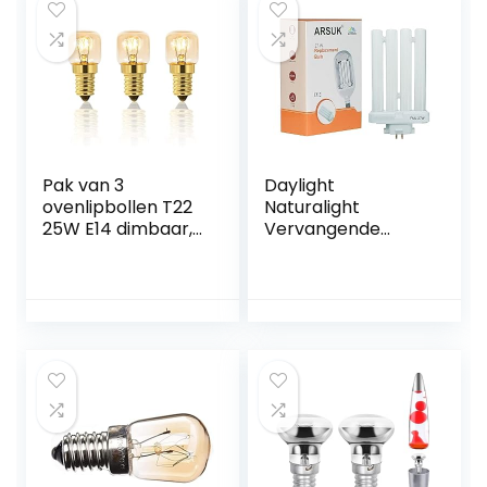
Pak van 3
Daylight
ovenlipbollen T22
Naturalight
25W E14 dimbaar,
Vervangende
2700K warm wit,
gloeilamp, 27 W
hittebestendig tot
300 ° C, 160 lm,
Edison capsule
gloeilampen, voor
ovens, koelkast,
zoutlampen,
extractor kappen,
kappen