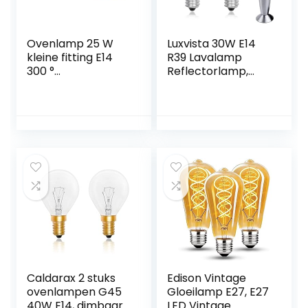
Ovenlamp 25 W
Luxvista 30W E14
kleine fitting E14
R39 Lavalamp
300 °
Reflectorlamp,
hittebestendig
Dimbaar E14 Voet
R39
Verwarmingslamp,
AC220-240V,
Warm Wit 2700-
2800K (2-pack)
Caldarax 2 stuks
Edison Vintage
ovenlampen G45
Gloeilamp E27, E27
40W E14, dimbaar,
LED Vintage