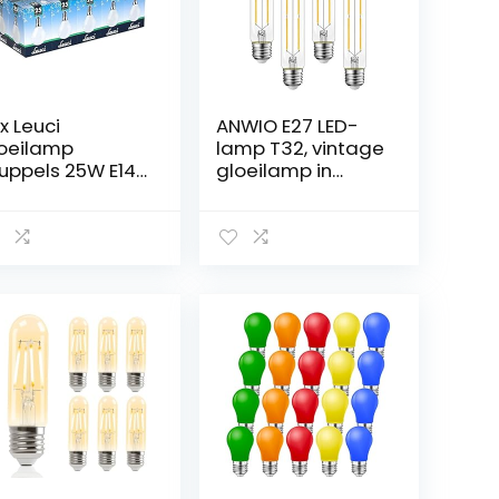
 x Leuci
ANWIO E27 LED-
oeilamp
lamp T32, vintage
uppels 25W E14
gloeilamp in
ATT
buisvorm, retro
oeilampen
verlichting, 7 W,
oeilampen
vervangt 60 W,
oeilampen
806 lumen, E27
filament, led,
warm wit, 2700 K,
Edison-gloeilamp
T32, verpakking
van 4 stuks