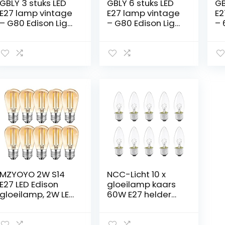
GBLY 3 stuks LED
GBLY 6 stuks LED
GB
E27 lamp vintage
E27 lamp vintage
E2
– G80 Edison Light
– G80 Edison Light
– 
Bulb 2700K 4W
Bulb 2700K 4W
LE
warm wit
warm wit
Ed
gloeilamp
gloeilamp
Ve
gloeilamp retro
gloeidraad lamp
Wa
glas antieke lamp
retro glas antieke
Re
energiebesparing
energiebesparen
En
hotel lamp
de lamp voor
de
hotel
Fi
Di
Bu
MZYOYO 2W S14
NCC-Licht 10 x
E27 LED Edison
gloeilamp kaars
gloeilamp, 2W LED
60W E27 helder
vintage filament-
gloeilamp 60
lamp, 100lm,
watt gloeilampen
vervangt 10W
warm wit