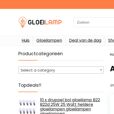
Search
for:
Huis
Gloeilampen
Deal van de dag
Sh
Productcategorieën
H
‎
Select a category
Topdeals!!
Sh
10 x druppel bol gloeilamp B22
B22d 25W 25 Watt heldere
gloeilampen gloeilampen
gloeilampen