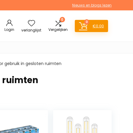
Nieuws en blogs lezen
0
0
€
0.00
Login
Vergelijken
verlanglijst
oor gebruik in gesloten ruimten
n ruimten