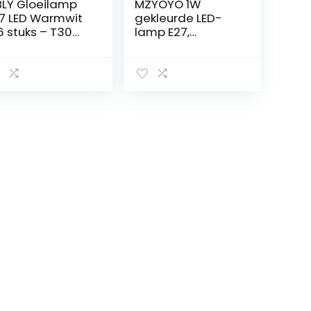
LY Gloeilamp
MZYOYO 1W
7 LED Warmwit
gekleurde LED-
6 stuks – T30
lamp E27,
D-lamp 4W
gloeilamp
ison Vintage
kleurrijke E27, K45
rlichting 2700K
gekleurde
rmwit Licht Bol
gloeilampen,
tro Filament
gemengde
ergiebesparen
kleuren LED-
 Lamp E27
lampen, rood
tting Niet
geel blauw groen
mbaar Light
oranje, voor
lbs
slingers kleurrijke
feestdecoratie,
pakket van 20