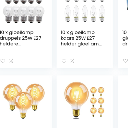
10 x gloeilamp
10 x gloeilamp
10
druppels 25W E27
kaars 25W E27
gl
heldere
helder gloeilamp
dr
gloeilamp 25
25 Watt
M
Watt
gloeilampen
gl
gloeilampen
warm wit
gl
gloeilampen
dimbaar
gl