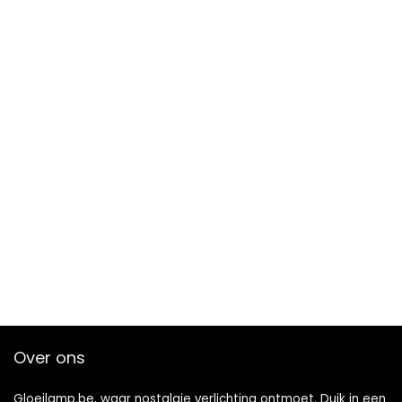
Over ons
Gloeilamp.be, waar nostalgie verlichting ontmoet. Duik in een