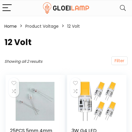
Home
Product Voltage
‎12 Volt
‎12 Volt
Filter
Showing all 2 results
25PCS 5mm 4mm
3W G4 LED