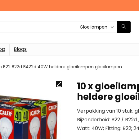
Gloeilampen
op
Blogs
mp B22 B22d BA22d 40W heldere gloeilampen gloeilampen
10 x gloeila
heldere gloe
Verpakking van 10 stuk;
Bijzonderheid: B22 / B22d 
Watt: 40W; Fitting: B22; 