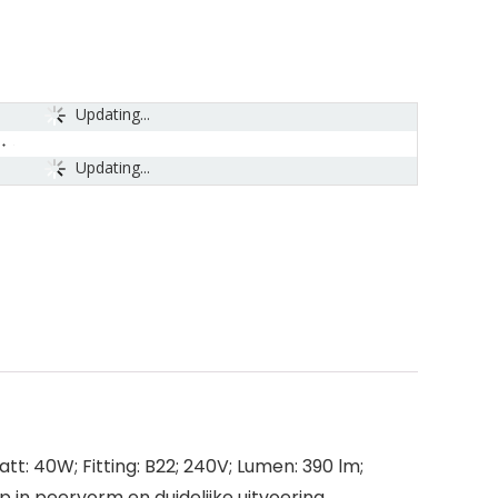
Updating...
Updating...
t: 40W; Fitting: B22; 240V; Lumen: 390 lm;
p in peervorm en duidelijke uitvoering.