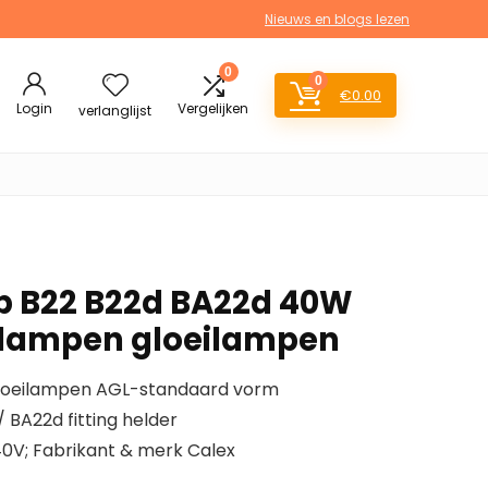
Nieuws en blogs lezen
0
0
€
0.00
Login
Vergelijken
verlanglijst
mp B22 B22d BA22d 40W
ilampen gloeilampen
 gloeilampen AGL-standaard vorm
/ BA22d fitting helder
240V; Fabrikant & merk Calex