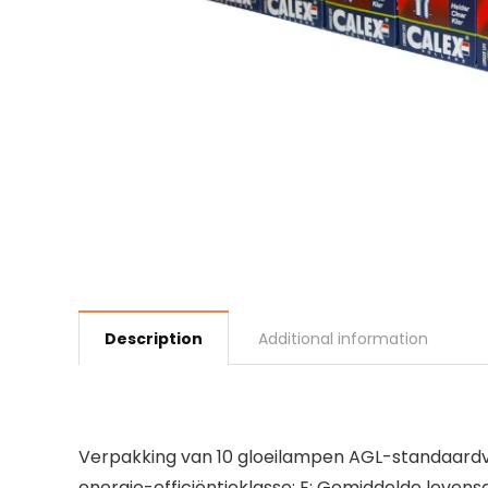
Description
Additional information
Verpakking van 10 gloeilampen AGL-standaardvorm;
energie-efficiëntieklasse: E; Gemiddelde levensd