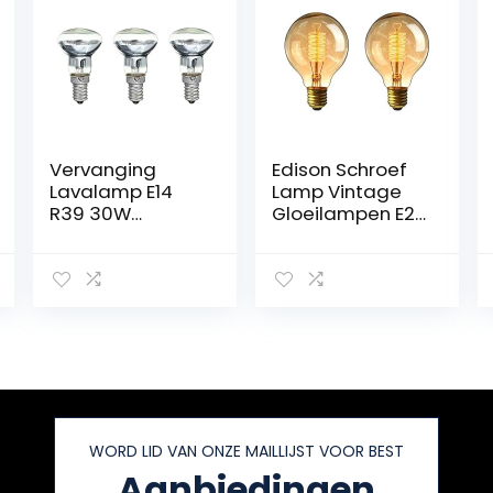
Vervanging
Edison Schroef
Lavalamp E14
Lamp Vintage
R39 30W
Gloeilampen E27
Schroef in
Gloeilamp E27
Gloeilamp Clear
Edison
Reflector Spot
Gloeilampen E27
Gloeilampen
Edison Lamp E27
Lava Gloeilamp
Vintage
3 Stuks
Gloeilampen
Led Gloeilamp
E27 Dimbare
Lampen 40w
WORD LID VAN ONZE MAILLIJST VOOR BEST
Aanbiedingen