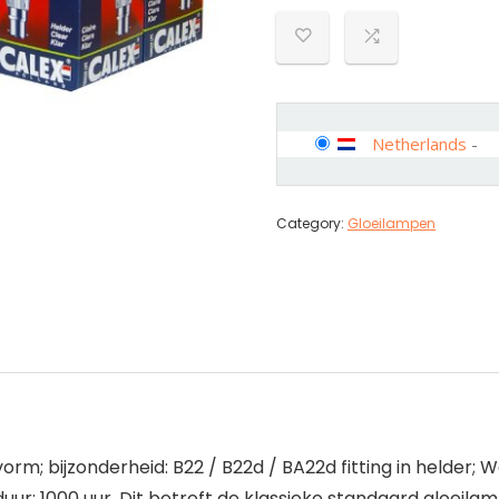
Netherlands
-
Category:
Gloeilampen
 bijzonderheid: B22 / B22d / BA22d fitting in helder; Wat
uur: 1000 uur. Dit betreft de klassieke standaard gloeilam