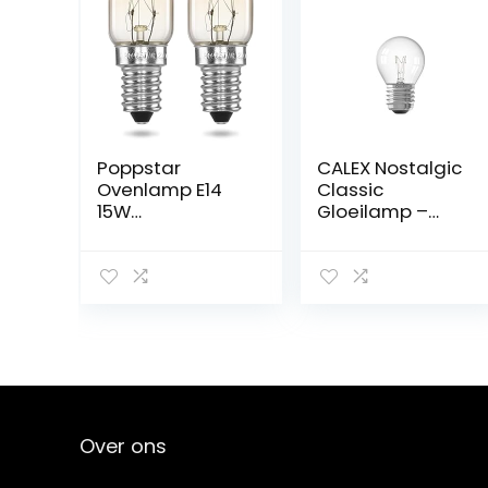
Poppstar
CALEX Nostalgic
Ovenlamp E14
Classic
15W
Gloeilamp –
Hittebestendig
Kogel – Helder
tot 300 Graden
glas – Ø45mm –
(2700K warm
E27 Fitting – 10W
wit, 85lm) 2x T22
2700K 55lm –
Ovenlampen
Dimbaar –
voor Oven,
Energielabel E,
Grilloven, Sauna,
standaard,
Zoutlamp,
Transparant
Microgolfoven
Over ons