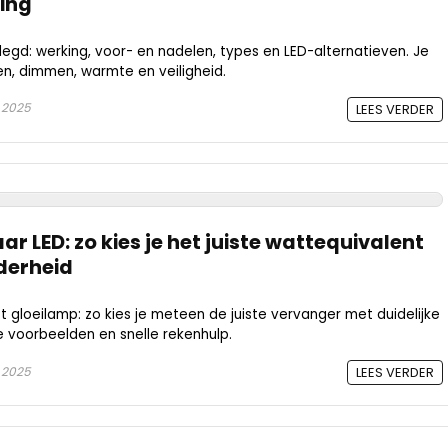
ing
egd: werking, voor- en nadelen, types en LED-alternatieven. Je
ezen, dimmen, warmte en veiligheid.
 2025
LEES VERDER
r LED: zo kies je het juiste wattequivalent
derheid
tt gloeilamp: zo kies je meteen de juiste vervanger met duidelijke
 voorbeelden en snelle rekenhulp.
 2025
LEES VERDER