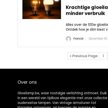
Krachtige gloeila
minder verbruik
Alles over de 100w gloeila
Ontdek hoe je slim kiest 
Francis
December 16,
« Previous Page
1
Over ons
Gloeilamp.be, waar nostalgie verlichting ontmoet. Duik
in een wereld van tijdloze elegantie met onze collectie
ouderwetse lampen. Van vintage armaturen tot
klassieke ontwerpen, wij brengen de warmte en