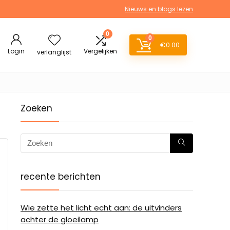
Nieuws en blogs lezen
0
0
€
0.00
Login
Vergelijken
verlanglijst
Zoeken
recente berichten
Wie zette het licht echt aan: de uitvinders
achter de gloeilamp