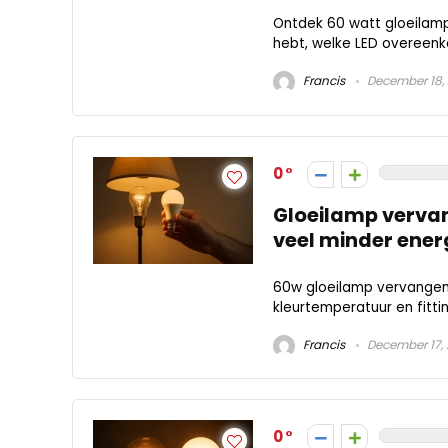
Ontdek 60 watt gloeilamp 
hebt, welke LED overeenko
Francis
December 18,
0
Gloeilamp vervan
veel minder ener
60w gloeilamp vervangen 
kleurtemperatuur en fittin
Francis
December 17,
0