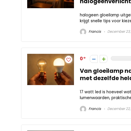
halogeenverlicht
halogeen gloeilamp uitgel
krijgt snelle tips voor ki
Francis
December 23,
0
Van gloeilamp naa
met dezelfde hel
17 watt led is hoeveel wa
lumenwaarden, praktische
Francis
December 22,