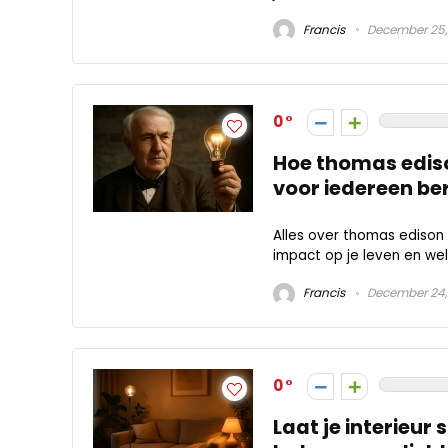
Francis
December 25,
0
Hoe thomas ediso
voor iedereen b
Alles over thomas edison 
impact op je leven en wel
Francis
December 24,
0
Laat je interieu