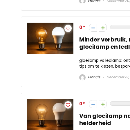
Francis
December 20,
0
Minder verbruik, 
gloeilamp en le
gloeilamp vs ledlamp: ontd
tips om te kiezen, bespar
Francis
December 19,
0
Van gloeilamp naa
helderheid