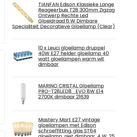
TIANFAN Edison Klassieke Lange
Reageerbuis T28 300mm Zigzag
Ontwerp Rechte Led
Gloeidraad 6 W Dimbare
Specialiteit Decoratieve Gloeilamp (Clear)
10 x Leuci gloeilamp druppel
40W E27 helder gloeilamp 40
watt gloeilampen warm wit
dimbaar
MARINO CRISTAL Gloeilamp
PRO-T28LED8_EVO 8W E14
2700K dimbaar 21639
Mastery Mart E27 vintage
gloeilampen met Edison
schroeffitting, glas ST64
gloeilamp, niet dimbaar, 4 W, 25