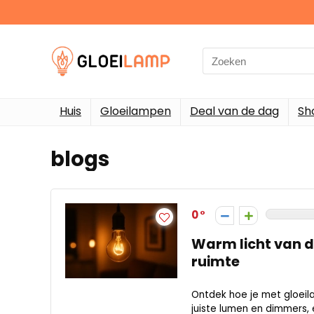
Search
for:
Huis
Gloeilampen
Deal van de dag
Sh
blogs
0
Warm licht van de
ruimte
Ontdek hoe je met gloeila
juiste lumen en dimmers,