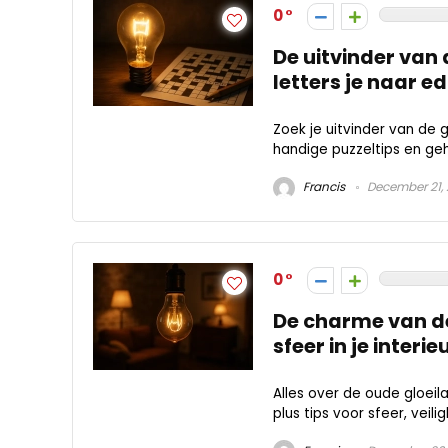
0
De uitvinder van
letters je naar e
Zoek je uitvinder van de g
handige puzzeltips en ge
Francis
December 21,
0
De charme van de
sfeer in je interie
Alles over de oude gloeil
plus tips voor sfeer, veili