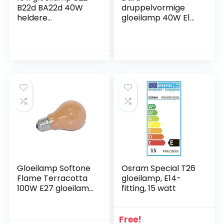
B22d BA22d 40W
druppelvormige
heldere
gloeilamp 40W E14
gloeilampen
terracotta
gloeilampen
cappuccino
gloeilamp
gloeilampen 40
watt softone flame
Gloeilamp Softone
Osram Special T26
Flame Terracotta
gloeilamp, E14-
100W E27 gloeilamp
fitting, 15 watt
100 Watt
gloeilampen
gloeilampen
Free!