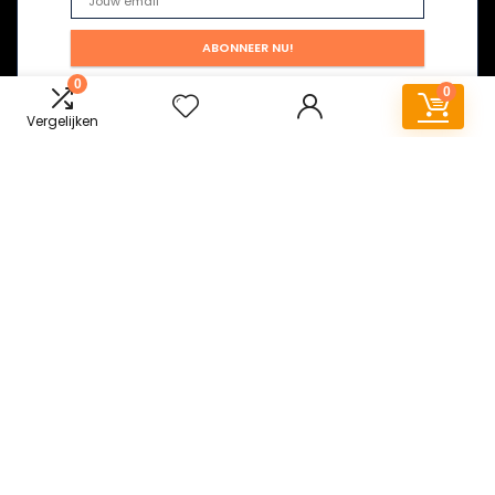
0
0
Vergelijken
Snelle links
Huis
Alles winkelen
Blogs
Onze webshops
Adverteren
Verklaringen
Privacybeleid
algemene voorwaarden