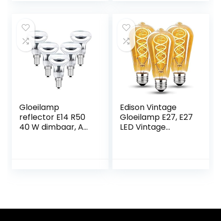
festival decoratie
lamp, zwart-B
Gloeilamp
Edison Vintage
reflector E14 R50
Gloeilamp E27, E27
40 W dimbaar, AC
LED Vintage
220-240 V, 350 lm
Dimbaar 4W Retro
warm wit 2700 K,
LED Lamp Warm
reflectorlamp,
Geel 2700K Edison
gloeilamp E14
Gloeilamp E27
spotlight, R50 E14
Vintage Ideaal
gloeilamp voor
voor Nostalgie en
staande lamp,
Retro Verlichting in
lavalamp,
de Thuis Cafe Bar
kroonluchter, 5
– 3 Stuks