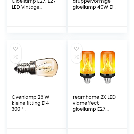
Gloeilamp E27, E27
druppelvormige
LED Vintage
gloeilamp 40W E14
Dimbaar 4W Retro
terracotta
LED Lamp Warm
cappuccino
Geel 2200K Edison
gloeilamp
Gloeilamp E27
gloeilampen 40
Vintage Ideaal
watt softone
voor Nostalgie en
flame
Retro Verlichting in
de Thuis Cafe Bar
– 3 Stuks
Ovenlamp 25 W
reamhome 2X LED
kleine fitting E14
vlameffect
300 °
gloeilamp E27,
hittebestendig
decoratieve
flikkerende
realistische
vuurlichten lamp,