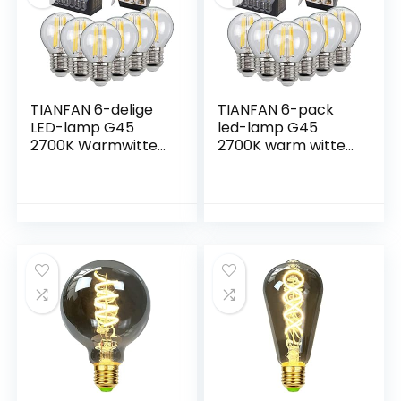
TIANFAN 6-delige
TIANFAN 6-pack
LED-lamp G45
led-lamp G45
2700K Warmwitte
2700K warm witte
gloeilamp
gloeilamp met
hoofdgloeilamp
gloeidraad E27 220
E27 220 / 240V
/ 240V Edison-
Edison-lamp Lamp
lamp Kroonluchter
4Watt-lamp
Gloeilamp 6 Watt