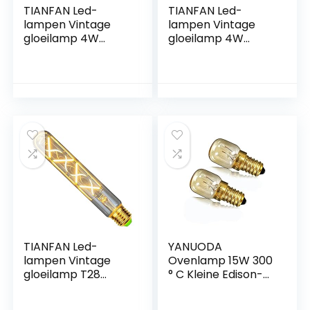
TIANFAN Led-
TIANFAN Led-
lampen Vintage
lampen Vintage
gloeilamp 4W
gloeilamp 4W
Dimbaar rookglas
Dimbaar rookglas
2700K Warm wit
2700K Warm wit
Edison Schroef E27
Edison Schroef E27
Basis 220 / 240V
Basis 220 / 240V
Decoratieve
Decoratieve
lampen G80
lampen ST64
TIANFAN Led-
YANUODA
lampen Vintage
Ovenlamp 15W 300
gloeilamp T28
° C Kleine Edison-
Reageerbuis 4W
schroef E14
Zigzag Led-
Messing