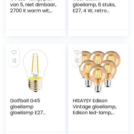
van 5, niet dimbaar,
gloeilamp, 6 stuks,
2700 K warm wit,
E27, 4 W, retro
flikkert niet,
gloeilamp, ST64,
onschadelijk voor
decoratieve
de ogen. (3,5 W, 220
lampen, 2700 K,
V, 400 lumen, 360
warmwit, licht,
graden verlichting).
antieke verlichting
voor huis, café, bar,
restaurant
Golfball G45
HISAYSY Edison
gloeilamp
Vintage gloeilamp,
gloeilamp E27
Edison led-lamp,
draadlamp, 2 W,
warmwit, E27, 4W,
180 lumen,
2700 K, retro
vervangt 20 W
gloeilamp, vintage