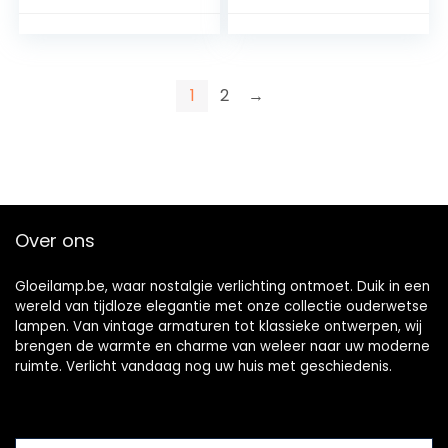
filament 185 mm
Voetzoutlamp
Dimbaar 220 /
Pygmee-lamp
240V E27 Edison-
(2Pack)
lamp Decoratieve
gloeilamp Helder
1
2
→
Over ons
Gloeilamp.be, waar nostalgie verlichting ontmoet. Duik in een
wereld van tijdloze elegantie met onze collectie ouderwetse
lampen. Van vintage armaturen tot klassieke ontwerpen, wij
brengen de warmte en charme van weleer naar uw moderne
ruimte. Verlicht vandaag nog uw huis met geschiedenis.