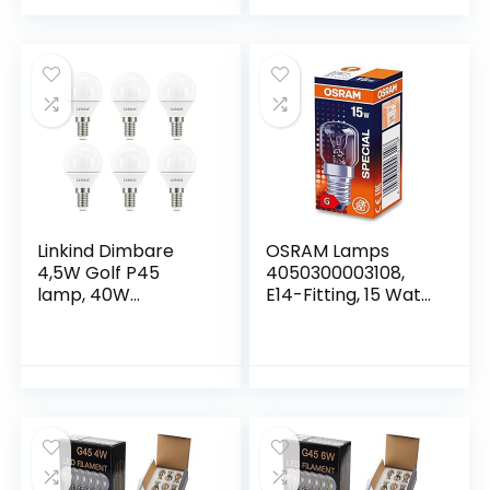
gloeilamp, niet
antieke gloeilamp,
dimbaar, warm wit,
470 lumen, ideaal
2700 K, helder
voor nostalgie en
glazen lamp, ideaal
retro verlichting in
voor nostalgie
familie, hotel, bar
enz 6
Linkind Dimbare
OSRAM Lamps
4,5W Golf P45
4050300003108,
lamp, 40W
E14-Fitting, 15 Watt,
gloeilamp
Helder,Pak van 1
vervangt, 2700K
warm wit, AC 220-
240V,
CE/RoHS/ErP-
gecertificeerd,
verpakking van 6
stuks