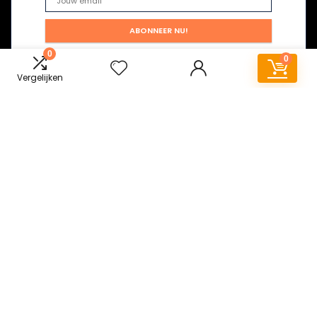
0
0
Vergelijken
Snelle links
Huis
Alles winkelen
Blogs
Onze webshops
Adverteren
Verklaringen
Privacybeleid
algemene voorwaarden