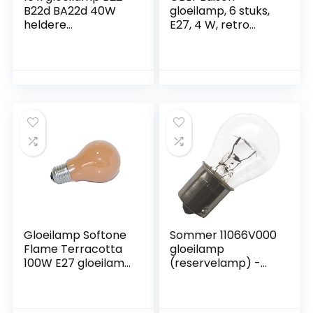
B22d BA22d 40W
gloeilamp, 6 stuks,
heldere
E27, 4 W, retro
gloeilampen
gloeilamp, ST64,
gloeilampen
decoratieve
lampen, 2700 K,
warmwit, licht,
antieke verlichting
voor huis, café, bar,
restaurant
Gloeilamp Softone
Sommer 11066V000
Flame Terracotta
gloeilamp
100W E27 gloeilamp
(reservelamp) -
100 Watt
geschikt voor
gloeilampen
garagedeuropenin
gloeilampen
g en Duo rapido +